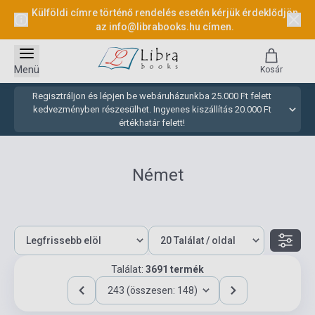
Külföldi címre történő rendelés esetén kérjük érdeklődjön
az
info@librabooks.hu
címen.
Menü
Kosár
Regisztráljon és lépjen be webáruházunkba 25.000 Ft felett
kedvezményben részesülhet. Ingyenes kiszállítás 20.000 Ft
értékhatár felett!
Német
Találat:
3691 termék
243 (összesen: 148)