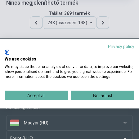
Nincs megjeleníthető termék
Találat:
3691 termék
243 (összesen: 148)
Privacy policy
Elérhetőségeink
We use cookies
We may place these for analysis of our visitor data, to improve our website,
show personalised content and to give you a great website experience. For
more information about the cookies we use open the settings.
Vásárlási feltételek
Accept all
No, adjust
Közösségi média
Magyar (HU)
Forint (HUF)