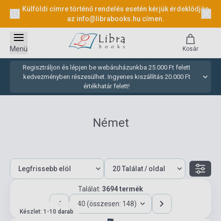
Külföldi címre történő rendelés esetén kérjük érdeklődjön
az
info@librabooks.hu
címen.
Menü
Kosár
Regisztráljon és lépjen be webáruházunkba 25.000 Ft felett
kedvezményben részesülhet. Ingyenes kiszállítás 20.000 Ft
értékhatár felett!
Német
Találat:
3694 termék
40 (összesen: 148)
Készlet: 1-10 darab