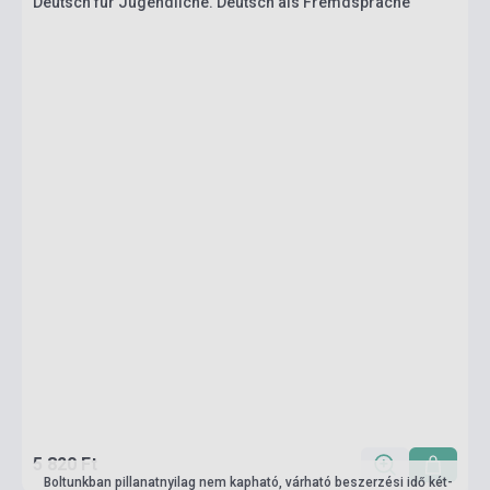
Deutsch für Jugendliche. Deutsch als Fremdsprache
5 820 Ft
Boltunkban pillanatnyilag nem kapható, várható beszerzési idő két-