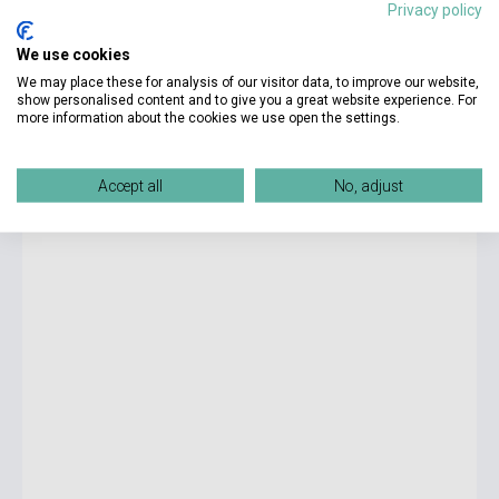
Privacy policy
We use cookies
6 275 Ft
We may place these for analysis of our visitor data, to improve our website,
Készlet: 1-10 darab
show personalised content and to give you a great website experience. For
more information about the cookies we use open the settings.
Einsatz für die Honigbiene! Lektüre mit Audios online
Accept all
No, adjust