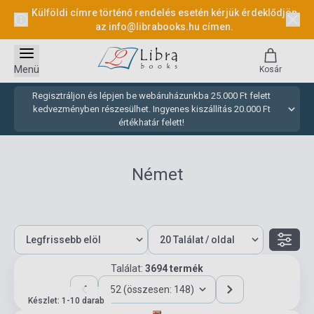
Külföldi címre történő rendelés esetén kérjük érdeklődjön
az
info@librabooks.hu
címen.
Menü
Kosár
Regisztráljon és lépjen be webáruházunkba 25.000 Ft felett
kedvezményben részesülhet. Ingyenes kiszállítás 20.000 Ft
értékhatár felett!
Német
Találat:
3694 termék
52 (összesen: 148)
Készlet: 1-10 darab