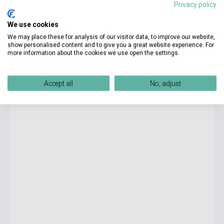
Privacy policy
We use cookies
8 850 Ft
We may place these for analysis of our visitor data, to improve our website,
Készlet: 1-10 darab
show personalised content and to give you a great website experience. For
more information about the cookies we use open the settings.
József Attila: Ein wilder Apfelbaum will ich werden
Accept all
No, adjust