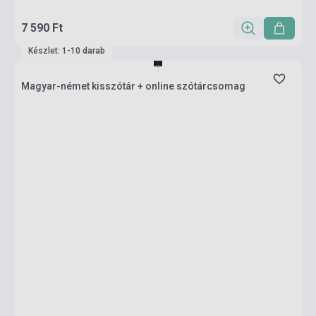
7 590 Ft
Készlet: 1-10 darab
Magyar-német kisszótár + online szótárcsomag