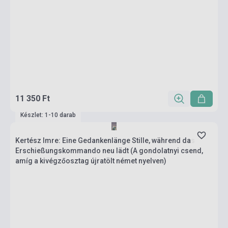
11 350 Ft
Készlet: 1-10 darab
Kertész Imre: Eine Gedankenlänge Stille, während das
Erschießungskommando neu lädt (A gondolatnyi csend,
amíg a kivégzőosztag újratölt német nyelven)