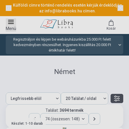
Külföldi címre történő rendelés esetén kérjük érdeklődjön
az
info@librabooks.hu
címen.
Menü
Kosár
Regisztráljon és lépjen be webáruházunkba 25.000 Ft felett
kedvezményben részesülhet. Ingyenes kiszállítás 20.000 Ft
értékhatár felett!
Német
Találat:
3694 termék
74 (összesen: 148)
Készlet: 1-10 darab