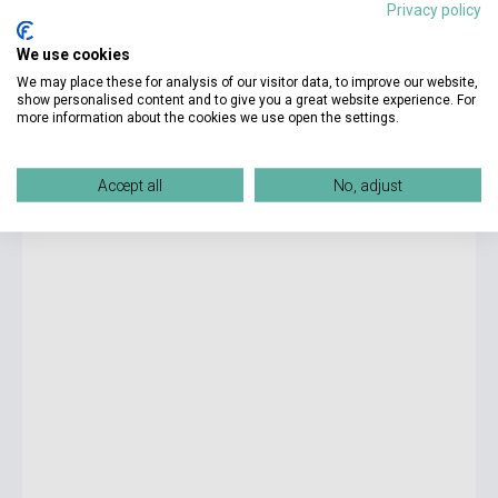
Privacy policy
We use cookies
8 930 Ft
We may place these for analysis of our visitor data, to improve our website,
Készlet: 1-10 darab
show personalised content and to give you a great website experience. For
more information about the cookies we use open the settings.
50%
Deborah Harkness: Bis ans Ende der Ewigkeit
Accept all
No, adjust