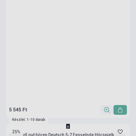
5 545 Ft
Készlet: 1-10 darab
25%
Kriminell gut hören Deutsch 5-7 Fesselnde Hörspielkrimis