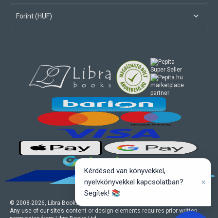
Forint (HUF)
marketplace
partner
Kérdésed van könyvekkel,
×
nyelvkönyvekkel kapcsolatban?
Segítek! 📚
© 2008-
2026
, Libra Books Ltd. All rights reserved.
Any use of our site’s content or design elements requires prior written