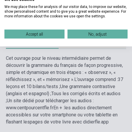
We may place these for analysis of our visitor data, to improve our website,
Format
Book + Online Audio Material
show personalised content and to give you a great website experience. For
more information about the cookies we use open the settings.
Language
French
Accept all
No, adjust
Detailed description
Related links
Reviews
F
Cet ouvrage pour le niveau intermédiaire permet de
découvrir la grammaire du français de façon progressive,
simple et dynamique en trois étapes : « observez », «
réfléchissez », et « mémorisez ».
L’ouvrage comprend :
37
leçons et 10 bilans/tests ;
Une grammaire contrastive
(anglais et espagnol) ;
Tous les corrigés écrits et audios
;
Un site dédié pour télécharger les audios :
www.centpourcentfle.fr
En + :les audios directement
accessibles sur votre smartphone ou votre tablette en
flashant lespages de votre livre avec didierfle.app