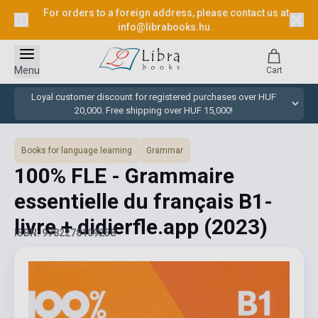
For orders to a foreign address, please contact us at
info@librabooks.hu
.
Menu
Cart
Loyal customer discount for registered purchases over HUF
20,000. Free shipping over HUF 15,000!
Books for language learning
Grammar
100% FLE - Grammaire
essentielle du français B1-
livre + didierfle.app
(2023)
ISBN: 9782278109258