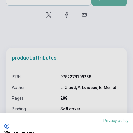
product.attributes
ISBN
9782278109258
Author
L. Glaud, Y. Loiseau, E. Merlet
Pages
288
Binding
Soft cover
Publisher
DIDIER
Privacy policy
Date of publication
2023
We use cookies