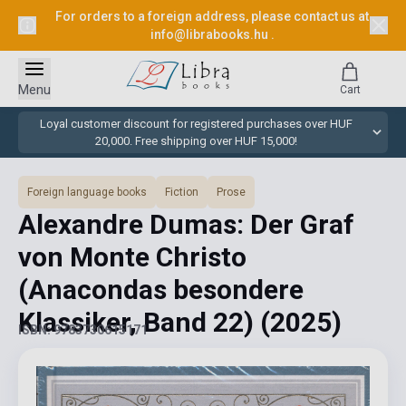
For orders to a foreign address, please contact us at
info@librabooks.hu
.
Menu
Cart
Loyal customer discount for registered purchases over HUF
20,000. Free shipping over HUF 15,000!
Foreign language books
Fiction
Prose
Alexandre Dumas: Der Graf
von Monte Christo
(Anacondas besondere
Klassiker, Band 22)
(2025)
ISBN: 9783730615171