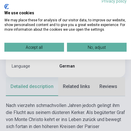
Privacy policy
Author
Alexandre Dumas
We use cookies
Pages
944
We may place these for analysis of our visitor data, to improve our website,
Binding
Hard cover
show personalised content and to give you a great website experience. For
more information about the cookies we use open the settings.
Publisher
ANACONDA VERLAG GMBH
Date of publication
2025
Accept all
No, adjust
Format
Book
Language
German
Detailed description
Related links
Reviews
F
Nach vierzehn schmachvollen Jahren jedoch gelingt ihm
die Flucht aus seinem düsteren Kerker. Als begüterter Graf
von Monte Christo kehrt er ins Leben zurück und bewegt
sich fortan in den höheren Kreisen der Pariser