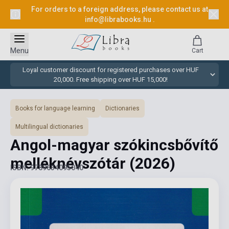
For orders to a foreign address, please contact us at
info@librabooks.hu
.
Menu
Cart
Loyal customer discount for registered purchases over HUF
20,000. Free shipping over HUF 15,000!
Books for language learning
Dictionaries
Multilingual dictionaries
Angol-magyar szókincsbővítő
melléknévszótár
(2026)
ISBN: 9789634095040