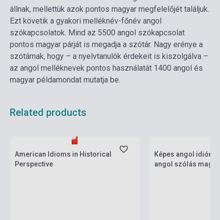
állnak, mellettük azok pontos magyar megfelelőjét találjuk.
Ezt követik a gyakori melléknév-főnév angol
szókapcsolatok. Mind az 5500 angol szókapcsolat
pontos magyar párját is megadja a szótár. Nagy erénye a
szótárnak, hogy – a nyelvtanulók érdekeit is kiszolgálva –
az angol melléknevek pontos használatát 1400 angol és
magyar példamondat mutatja be.
Related products
Stock: 1-10 copies
Stock: 1-10 copies
American Idioms in Historical
Képes angol idiómas
Perspective
angol szólás magya