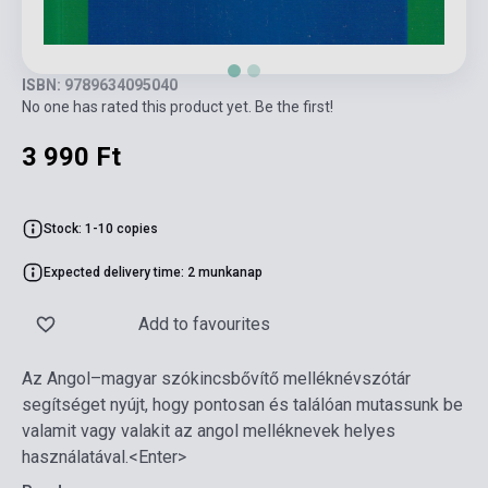
ISBN: 9789634095040
No one has rated this product yet. Be the first!
3 990 Ft
Stock: 1-10 copies
Expected delivery time: 2 munkanap
Add to favourites
Az Angol–magyar szókincsbővítő melléknévszótár
segítséget nyújt, hogy pontosan és találóan mutassunk be
valamit vagy valakit az angol melléknevek helyes
használatával.<Enter>