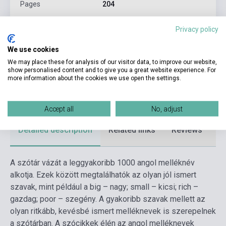
Pages
204
Binding
Soft cover
Privacy policy
Publisher
TINTA KÖNYVKIADÓ
We use cookies
Date of publication
2026
We may place these for analysis of our visitor data, to improve our website,
show personalised content and to give you a great website experience. For
Format
Book
more information about the cookies we use open the settings.
Language
English
Accept all
No, adjust
Detailed description
Related links
Reviews
F
A szótár vázát a leggyakoribb 1000 angol melléknév
alkotja. Ezek között megtalálhatók az olyan jól ismert
szavak, mint például a big – nagy; small – kicsi; rich –
gazdag; poor – szegény. A gyakoribb szavak mellett az
olyan ritkább, kevésbé ismert melléknevek is szerepelnek
a szótárban. A szócikkek élén az angol melléknevek