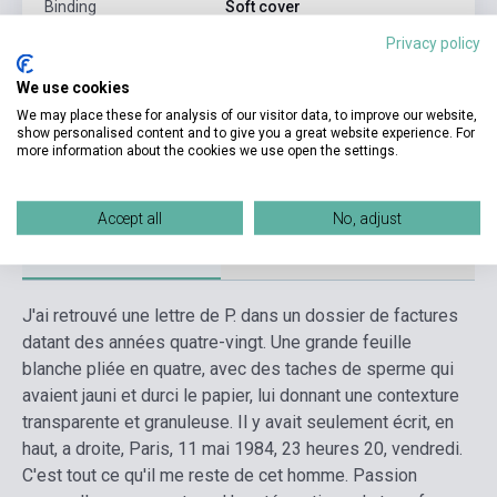
Binding
Soft cover
Privacy policy
Publisher
GALLIMARD
Date of publication
2020
We use cookies
We may place these for analysis of our visitor data, to improve our website,
Format
Book
show personalised content and to give you a great website experience. For
more information about the cookies we use open the settings.
Language
French
Accept all
No, adjust
Detailed description
Related links
Reviews
F
J'ai retrouvé une lettre de P. dans un dossier de factures
datant des années quatre-vingt. Une grande feuille
blanche pliée en quatre, avec des taches de sperme qui
avaient jauni et durci le papier, lui donnant une contexture
transparente et granuleuse. Il y avait seulement écrit, en
haut, a droite, Paris, 11 mai 1984, 23 heures 20, vendredi.
C'est tout ce qu'il me reste de cet homme. Passion