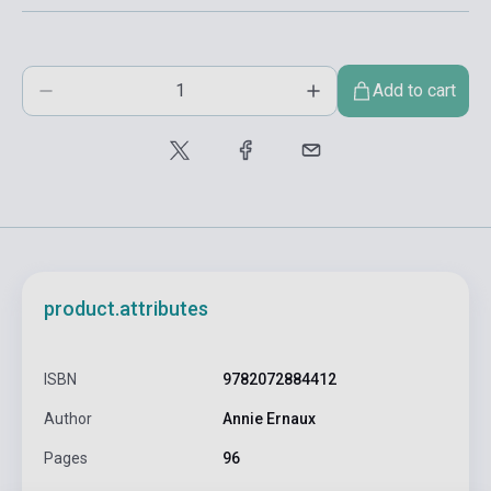
Add to cart
product.attributes
ISBN
9782072884412
Author
Annie Ernaux
Pages
96