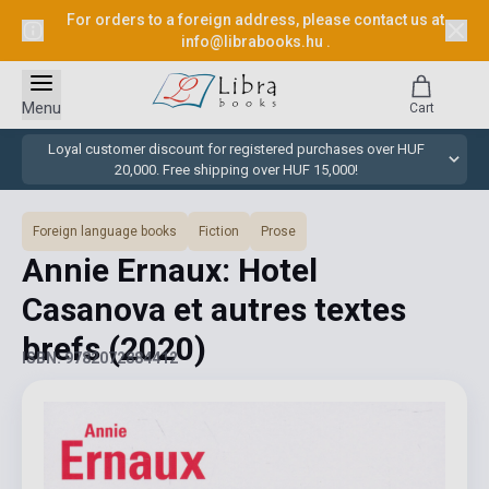
For orders to a foreign address, please contact us at
info@librabooks.hu
.
Menu
Cart
Loyal customer discount for registered purchases over HUF
20,000. Free shipping over HUF 15,000!
Foreign language books
Fiction
Prose
Annie Ernaux: Hotel
Casanova et autres textes
brefs
(2020)
ISBN: 9782072884412