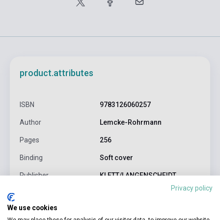
product.attributes
ISBN
9783126060257
Author
Lemcke-Rohrmann
Pages
256
Binding
Soft cover
Publisher
KLETT/LANGENSCHEIDT
Privacy policy
Date of publication
0
We use cookies
Format
Pack (Book + 2 Audio CD)
We may place these for analysis of our visitor data, to improve our website,