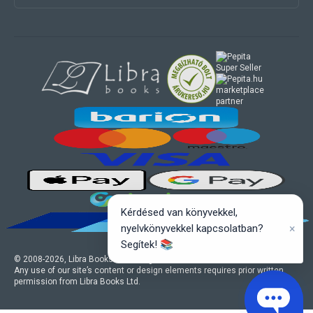
marketplace
partner
Kérdésed van könyvekkel,
×
nyelvkönyvekkel kapcsolatban?
Segítek! 📚
© 2008-
2026
, Libra Books Ltd. All rights reserved.
Any use of our site’s content or design elements requires prior written
permission from Libra Books Ltd.