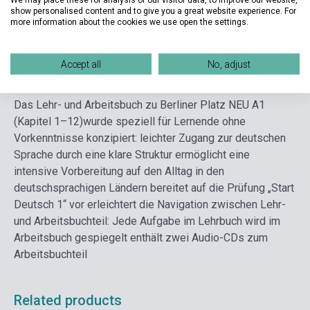
show personalised content and to give you a great website experience. For
Language
German
more information about the cookies we use open the settings.
Detailed description
Related links
Reviews
F
Accept all
No, adjust
Das Lehr- und Arbeitsbuch zu Berliner Platz NEU A1
(Kapitel 1–12)
wurde speziell für Lernende ohne
Vorkenntnisse konzipiert: leichter Zugang zur deutschen
Sprache durch eine klare Struktur ermöglicht eine
intensive Vorbereitung auf den Alltag in den
deutschsprachigen Ländern bereitet auf die Prüfung „Start
Deutsch 1“ vor erleichtert die Navigation zwischen Lehr-
und Arbeitsbuchteil: Jede Aufgabe im Lehrbuch wird im
Arbeitsbuch gespiegelt enthält zwei Audio-CDs zum
Arbeitsbuchteil
Related products