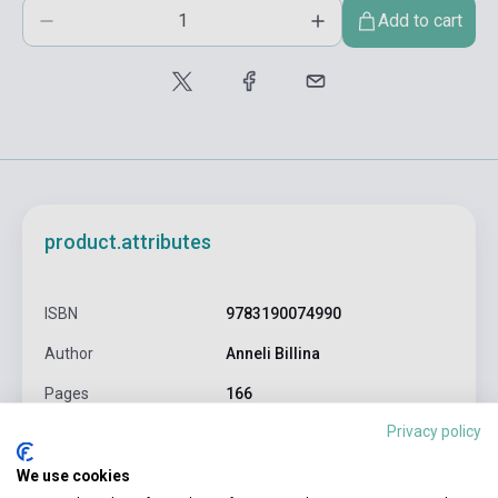
Add to cart
product.attributes
ISBN
9783190074990
Author
Anneli Billina
Pages
166
Privacy policy
Binding
Soft cover
Publisher
HUEBER VERLAG
We use cookies