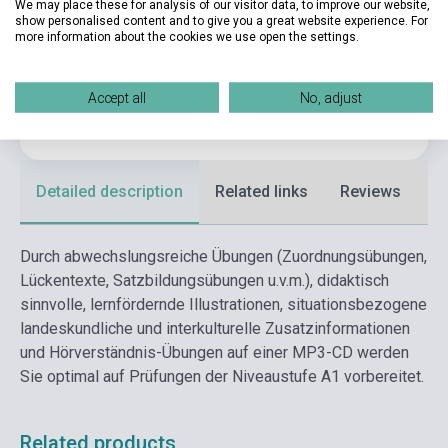
We may place these for analysis of our visitor data, to improve our website,
Date of publication
2015
show personalised content and to give you a great website experience. For
more information about the cookies we use open the settings.
Format
Book + Audio CD
Language
German
Accept all
No, adjust
Ages
14-18 years
Detailed description
Related links
Reviews
F
Durch abwechslungsreiche Übungen (Zuordnungsübungen,
Lückentexte, Satzbildungsübungen u.v.m.), didaktisch
sinnvolle, lernfördernde Illustrationen, situationsbezogene
landeskundliche und interkulturelle Zusatzinformationen
und Hörverständnis-Übungen auf einer MP3-CD werden
Sie optimal auf Prüfungen der Niveaustufe A1 vorbereitet.
Related products