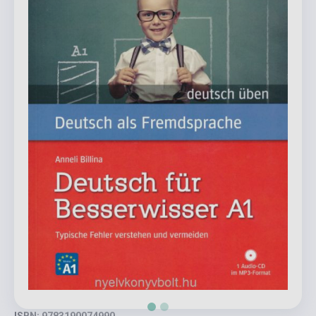
ISBN: 9783190074990