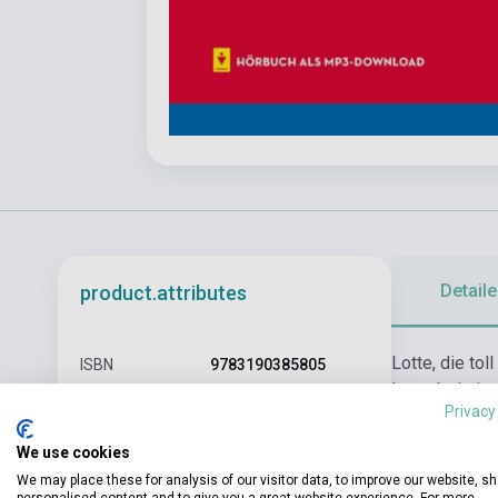
Detaile
product.attributes
Lotte, die tol
ISBN
9783190385805
Lotte bei eine
Author
Dr. Annette Weber
Privacy
Pages
48
We use cookies
We may place these for analysis of our visitor data, to improve our website, s
Binding
Soft cover
personalised content and to give you a great website experience. For more