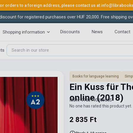
or orders to a foreign address, please contact us at
info@librabook
iscount for registered purchases over HUF 20,000. Free shipping ov
Discounts
News
Contact
Shopping information
cts
Books for language learning
Simpl
Ein Kuss für Th
online
(2018)
ISBN: 9783190385805
No one has rated this product yet. 
2 835 Ft