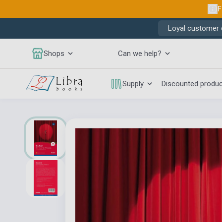
F
Loyal customer d
Shops
Can we help?
Supply
Discounted produ