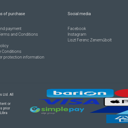
ns of purchase
Social media
 and payment
Facebook
Terms and Conditions
Instagram
Liszt Ferenc Zeneműbolt
olicy
 Conditions
 protection information
s Ltd. All
tent or
s prior
Libra