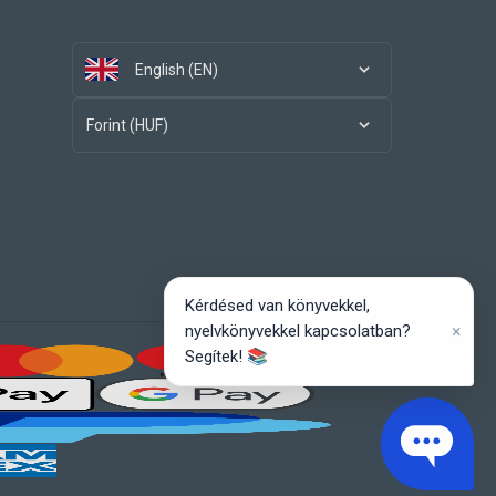
English (EN)
Forint (HUF)
Kérdésed van könyvekkel,
×
nyelvkönyvekkel kapcsolatban?
Segítek! 📚