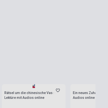
Stock: 1-10 copies
Stock: 1-10 copies
Rätsel um die chinesische Vase -
Ein neues Zuhause - L
Lektüre mit Audios online
Audios online