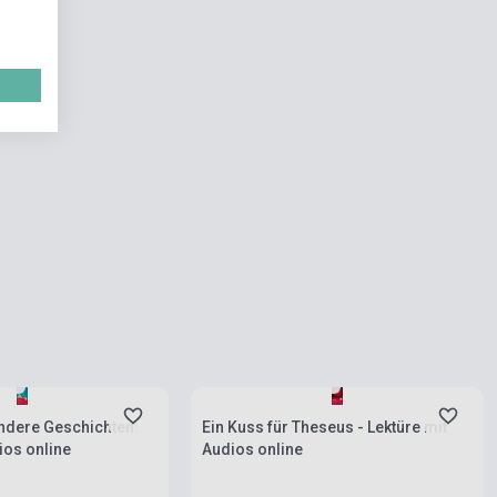
ies
Stock: 1-10 copies
andere Geschichten:
Ein Kuss für Theseus - Lektüre mit
ios online
Audios online