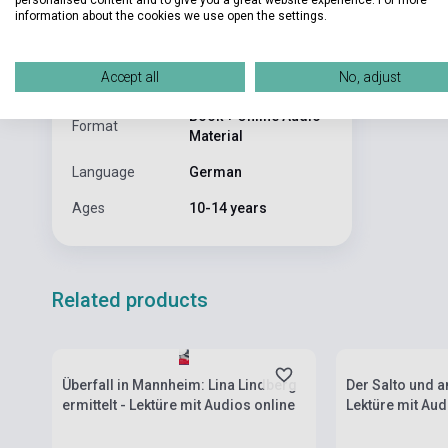
information about the cookies we use open the settings.
Publisher
HUEBER VERLAG
Date of
2018
Accept all
No, adjust
publication
Book + Online Audio
Format
Material
Language
German
Ages
10-14 years
Related products
Stock: 1-10 copies
Stock: 1-10 cop
Überfall in Mannheim: Lina Lindberg
Der Salto und 
ermittelt - Lektüre mit Audios online
Lektüre mit Aud