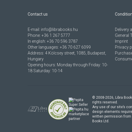
Contact us
Conditio
E-mail:
info@librabooks.hu
Delivery
Phone:
+36 1 267 5777
General 
In english:
+36 70 596 3787
Imprint
Other languages:
+36 70 627 6099
Privacy p
Address:
4 Kölcsey street, 1085, Budapest,
Purchase
Hungary
Consumer
Opening hours: Monday through Friday: 10-
18 Saturday: 10-14
© 2008-
2026
, Libra Book
rights reserved.
Any use of our site’s con
design elements require
marketplace
written permission from 
partner
Books Ltd.