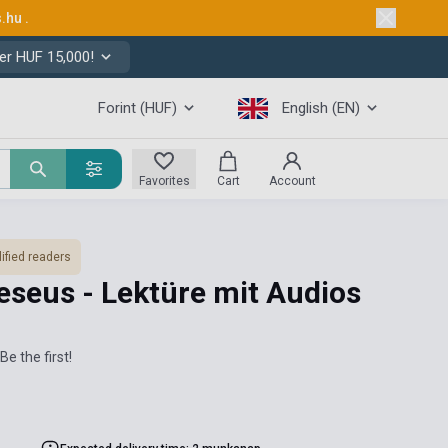
s.hu
.
er HUF 15,000!
Forint (HUF)
English (EN)
Favorites
Cart
Account
ified readers
eseus - Lektüre mit Audios
Be the first!