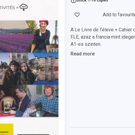
Stock: 1-10 copies
Add to favourit
A Le Livre de l’éleve + Cahier
FLE, azaz a francia mint ideg
A1-es szinten.
Read more