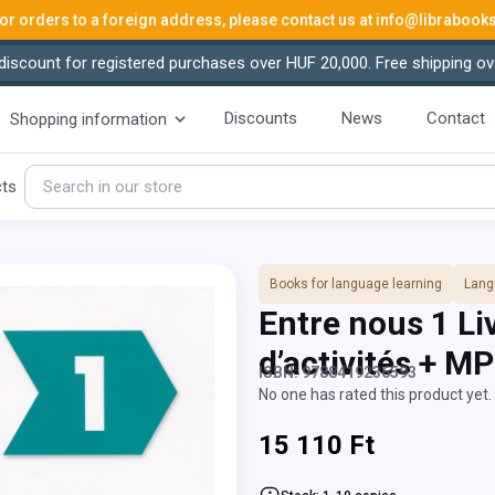
or orders to a foreign address, please contact us at
info@librabook
iscount for registered purchases over HUF 20,000. Free shipping ov
Discounts
News
Contact
Shopping information
cts
Books for language learning
Lang
Entre nous 1 Liv
d’activités + M
ISBN: 9788419236593
No one has rated this product yet. 
15 110 Ft