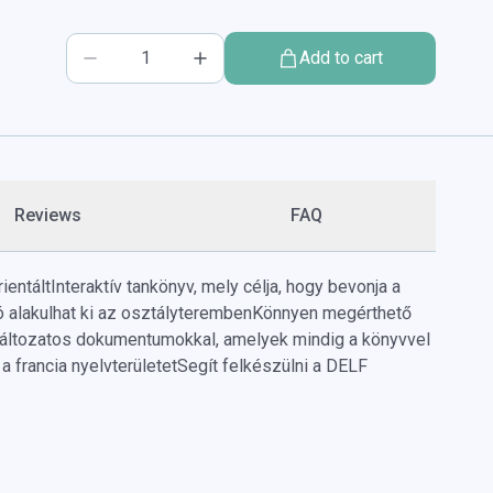
Add to cart
Reviews
FAQ
ientált
Interaktív tankönyv, mely célja, hogy bevonja a
ió alakulhat ki az osztályteremben
Könnyen megérthető
áltozatos dokumentumokkal, amelyek mindig a könyvvel
a francia nyelvterületet
Segít felkészülni a DELF