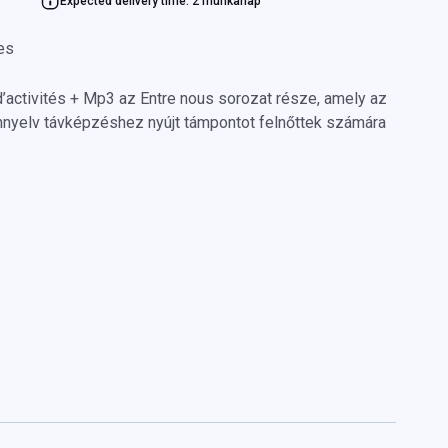
Expected delivery time: 2 munkanap
es
 d’activités + Mp3 az Entre nous sorozat része, amely az
ennyelv távképzéshez nyújt támpontot felnőttek számára