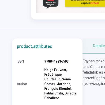
Detaile
product.attributes
Egyben tankön
ISBN
9788419236593
tanulót is a m
Neige Pruvost,
feladatok és 
Frédérique
összefüggés
Courteaud, Sonia
nyelvvizsgár
Author
Gómez-Jordana,
François Blondel,
Fatiha Chahi, Ginebra
Caballero