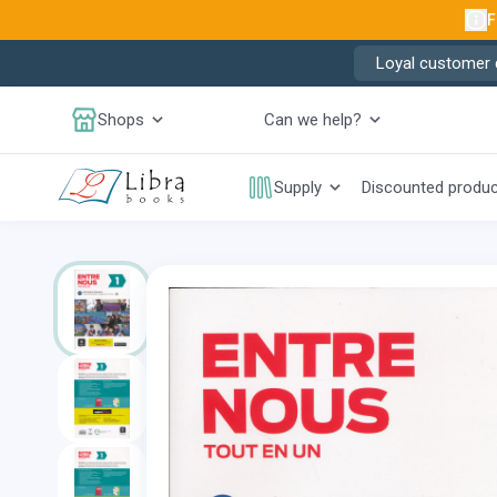
F
Loyal customer d
Shops
Can we help?
Supply
Discounted produ