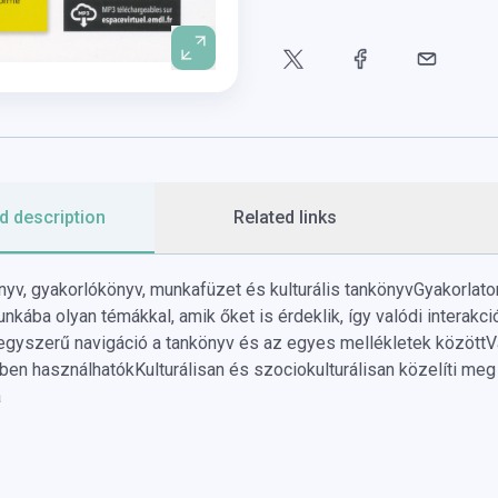
d description
Related links
yv, gyakorlókönyv, munkafüzet és kulturális tankönyv
Gyakorlator
unkába olyan témákkal, amik őket is érdeklik, így valódi interakc
egyszerű navigáció a tankönyv és az egyes mellékletek között
V
ben használhatók
Kulturálisan és szociokulturálisan közelíti meg 
a