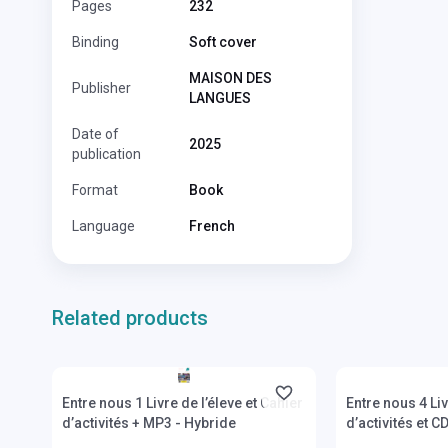
Pages
232
Binding
Soft cover
MAISON DES
Publisher
LANGUES
Date of
2025
publication
Format
Book
Language
French
Related products
Stock: 1-10 copies
Stock: 1-10 cop
Entre nous 1 Livre de l’éleve et Cahier
Entre nous 4 Liv
d’activités + MP3 - Hybride
d’activités et C