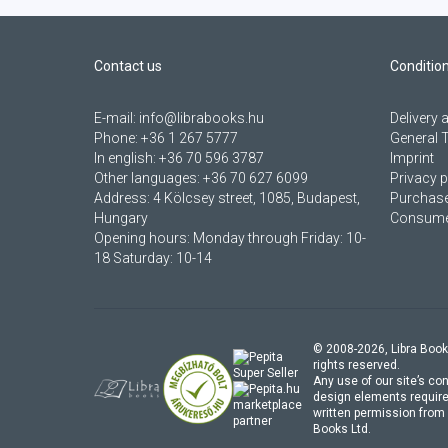
Contact us
Conditio
E-mail:
info@librabooks.hu
Delivery
Phone:
+36 1 267 5777
General 
In english:
+36 70 596 3787
Imprint
Other languages:
+36 70 627 6099
Privacy p
Address:
4 Kölcsey street, 1085, Budapest,
Purchase
Hungary
Consumer
Opening hours: Monday through Friday: 10-
18 Saturday: 10-14
© 2008-
2026
, Libra Book
rights reserved.
Any use of our site’s con
design elements require
marketplace
written permission from 
partner
Books Ltd.