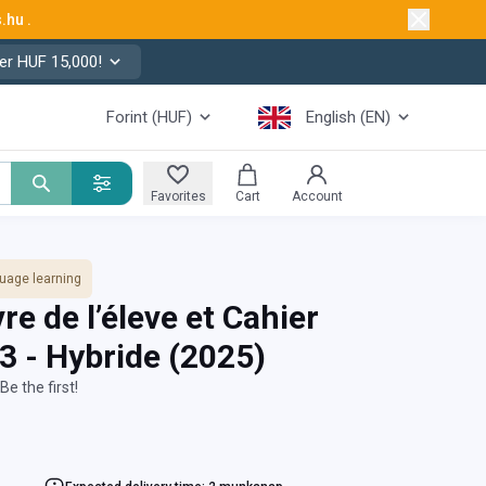
s.hu
.
er HUF 15,000!
Forint (HUF)
English (EN)
Favorites
Cart
Account
uage learning
re de l’éleve et Cahier
P3 - Hybride
(2025)
Be the first!