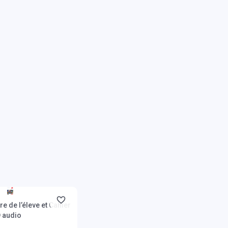
ies
re de l’éleve et Cahier
D audio