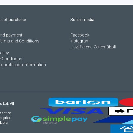
ns of purchase
Social media
 and payment
Facebook
Terms and Conditions
Instagram
Liszt Ferenc Zeneműbolt
olicy
 Conditions
 protection information
s Ltd. All
tent or
s prior
Libra