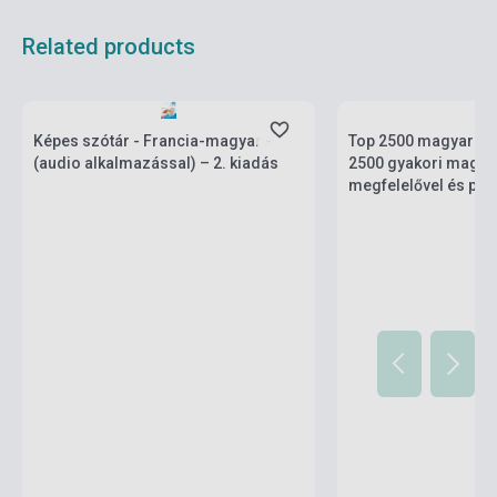
Related products
Stock: 1-10 copies
Stock: 1-10 copies
Képes szótár - Francia-magyar -
Top 2500 magyar-fra
(audio alkalmazással) – 2. kiadás
2500 gyakori magyar
megfelelővel és pé