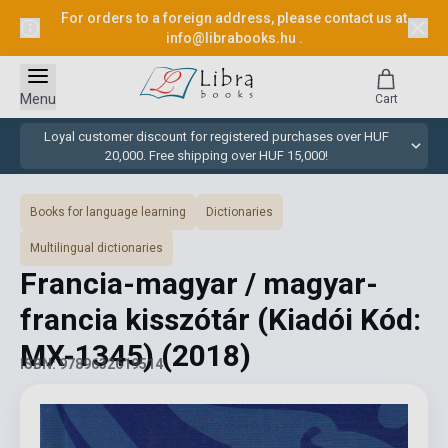
For orders to a foreign address, please contact us at
info@librabooks.hu
.
Menu
Cart
Loyal customer discount for registered purchases over HUF
20,000. Free shipping over HUF 15,000!
Books for language learning
Dictionaries
Multilingual dictionaries
Francia-magyar / magyar-
francia kisszótár (Kiadói Kód:
MX-1345)
(2018)
ISBN: 9789632619514