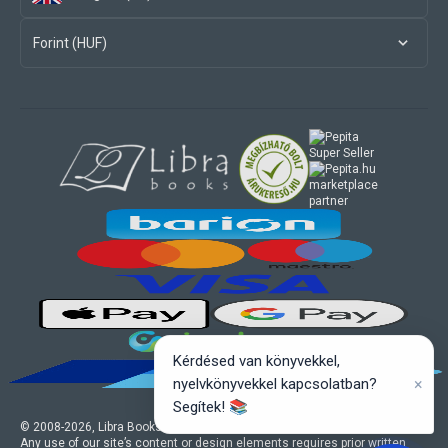
Forint (HUF)
marketplace
partner
Kérdésed van könyvekkel,
×
nyelvkönyvekkel kapcsolatban?
Segítek! 📚
© 2008-
2026
, Libra Books Ltd. All rights reserved.
Any use of our site’s content or design elements requires prior written