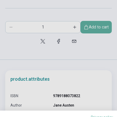
Add to cart
product.attributes
ISBN
9789188073822
Author
Jane Austen
Pages
17