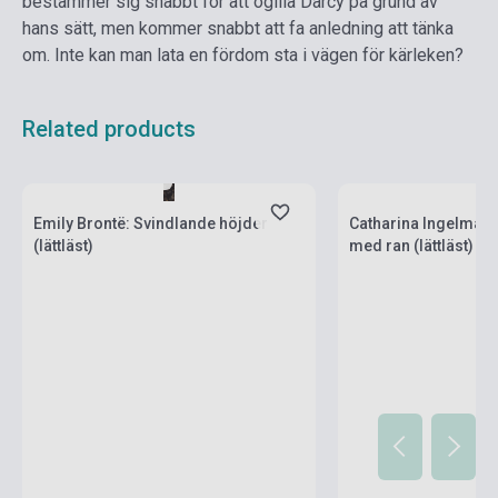
bestämmer sig snabbt för att ogilla Darcy pa grund av
hans sätt, men kommer snabbt att fa anledning att tänka
om. Inte kan man lata en fördom sta i vägen för kärleken?
Related products
Stock: 1-10 copies
Stock: 1-10 copies
Emily Brontë: Svindlande höjder
Catharina Ingelman
(lättläst)
med ran (lättläst)