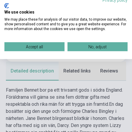
Privacy policy
Binding
Soft cover
We use cookies
Publisher
LL-FÖRLAGET
We may place these for analysis of our visitor data, to improve our website,
show personalised content and to give you a great website experience. For
more information about the cookies we use open the settings.
Date of publication
2018
Format
Book
Accept all
No, adjust
Language
Swedish
Detailed description
Related links
Reviews
F
Familjen Bennet bor pa ett trivsamt gods i södra England.
Föräldrarna vill gärna se sina fem döttrar gifta med
respektabla och rika män för att trygga sin framtid.
En dag
bosätter sig den unge och förmögne Charles Bingley i
närheten. Jane Bennet blirgenast blixtkär i honom. Charles
har ofta med sig sin vän, Darcy. Den yngre systern Lizzy