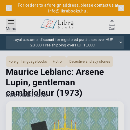
For orders to a foreign address, please contact us at
info@librabooks.hu
.
Menu
Cart
Loyal customer discount for registered purchases over HUF
20,000. Free shipping over HUF 15,000!
Foreign language books
Fiction
Detective and spy stories
Maurice Leblanc: Arsene
Lupin, gentleman
cambrioleur
(1973)
ISBN: 9782253002826