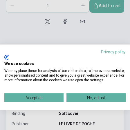
Add to cart
Privacy policy
product.attributes
We use cookies
We may place these for analysis of our visitor data, to improve our website,
show personalised content and to give you a great website experience. For
more information about the cookies we use open the settings.
ISBN
9782253002826
Author
Maurice Leblanc
Accept all
No, adjust
Pages
183
Binding
Soft cover
Publisher
LE LIVRE DE POCHE