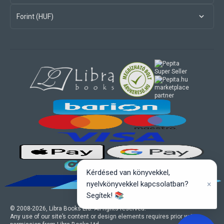
Forint (HUF)
marketplace
partner
Kérdésed van könyvekkel,
×
nyelvkönyvekkel kapcsolatban?
Segítek! 📚
© 2008-
2026
, Libra Books Ltd. All rights reserved.
Any use of our site’s content or design elements requires prior written