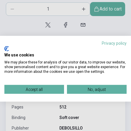
Add to cart
Privacy policy
We use cookies
We may place these for analysis of our visitor data, to improve our website,
product.attributes
show personalised content and to give you a great website experience. For
more information about the cookies we use open the settings.
ISBN
9788466379915
Accept all
No, adjust
Author
Mikhail Bulgakov
Pages
512
Binding
Soft cover
Publisher
DEBOLSILLO