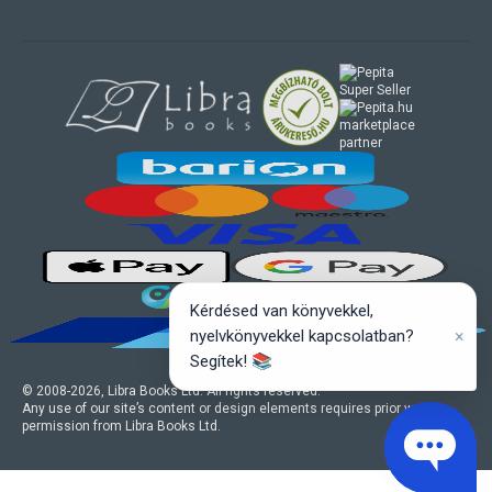
marketplace
partner
Kérdésed van könyvekkel,
×
nyelvkönyvekkel kapcsolatban?
Segítek! 📚
© 2008-
2026
, Libra Books Ltd. All rights reserved.
Any use of our site’s content or design elements requires prior written
permission from Libra Books Ltd.