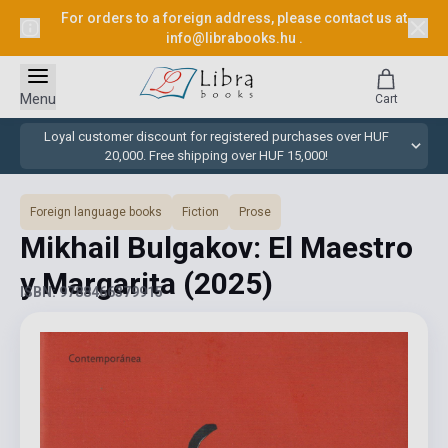
For orders to a foreign address, please contact us at
info@librabooks.hu
.
Menu
Cart
Loyal customer discount for registered purchases over HUF
20,000. Free shipping over HUF 15,000!
Foreign language books
Fiction
Prose
Mikhail Bulgakov: El Maestro
y Margarita
(2025)
ISBN: 9788466379915