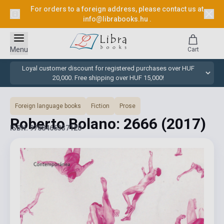
For orders to a foreign address, please contact us at
info@librabooks.hu
.
Menu
Cart
Loyal customer discount for registered purchases over HUF
20,000. Free shipping over HUF 15,000!
Foreign language books
Fiction
Prose
Roberto Bolano: 2666
(2017)
ISBN: 9788466337120