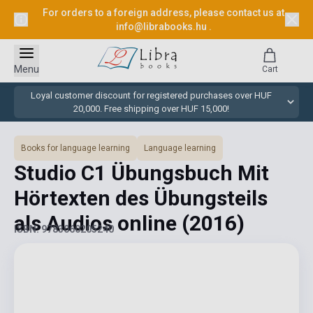
For orders to a foreign address, please contact us at
info@librabooks.hu
.
Menu
Cart
Loyal customer discount for registered purchases over HUF
20,000. Free shipping over HUF 15,000!
Books for language learning
Language learning
Studio C1 Übungsbuch Mit
Hörtexten des Übungsteils
als Audios online
(2016)
ISBN: 9783060205240