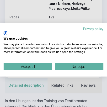
Laura Nielsen, Nadzeya
Pisareuskaya, Meike Wilken
Pages
192
Binding
Soft cover
Privacy policy
Publisher
CORNELSEN
We use cookies
Date of publication
2016
We may place these for analysis of our visitor data, to improve our website,
show personalised content and to give you a great website experience. For
Format
Book + Online Audio Material
more information about the cookies we use open the settings.
Language
German
Accept all
No, adjust
Ages
adult
Detailed description
Related links
Reviews
F
In den Übungen ist das Training von Testformaten
integriert. Die Hörtexte des Übungsbuches stehen