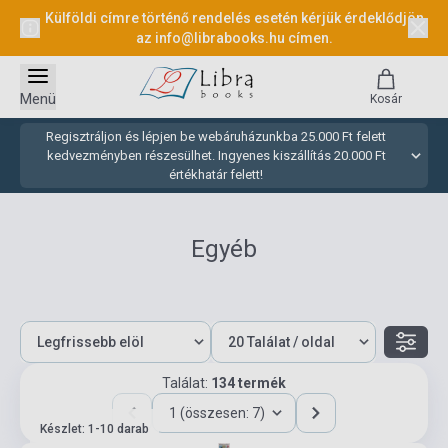
Külföldi címre történő rendelés esetén kérjük érdeklődjön
az
info@librabooks.hu
címen.
Menü
Kosár
Regisztráljon és lépjen be webáruházunkba 25.000 Ft felett
kedvezményben részesülhet. Ingyenes kiszállítás 20.000 Ft
értékhatár felett!
Egyéb
Találat:
134 termék
1 (összesen: 7)
Készlet: 1-10 darab