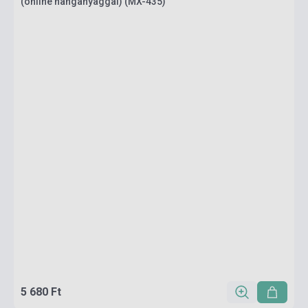
(online hanganyaggal) (MX-435)
5 680 Ft