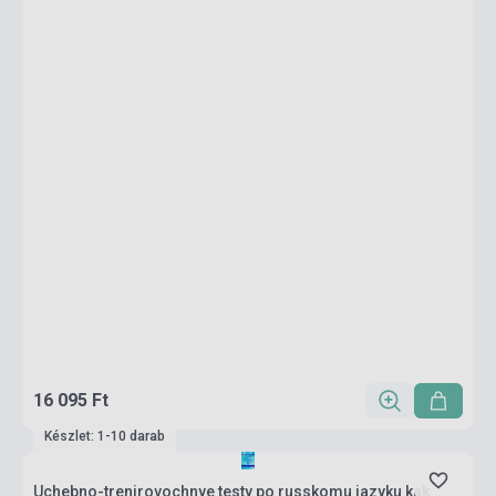
16 095 Ft
Készlet: 1-10 darab
Uchebno-trenirovochnye testy po russkomu jazyku kak