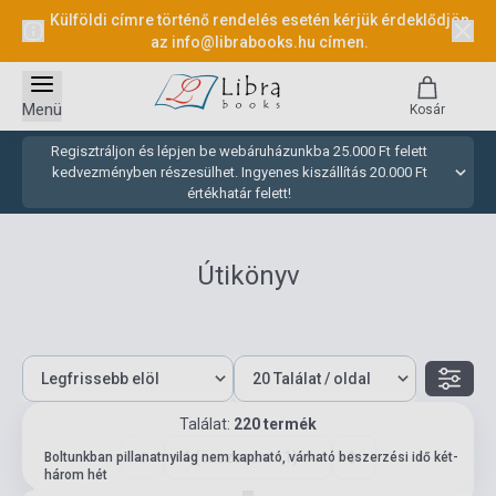
Külföldi címre történő rendelés esetén kérjük érdeklődjön
az
info@librabooks.hu
címen.
Menü
Kosár
Regisztráljon és lépjen be webáruházunkba 25.000 Ft felett
kedvezményben részesülhet. Ingyenes kiszállítás 20.000 Ft
értékhatár felett!
Útikönyv
Találat:
220 termék
1 (összesen: 11)
Boltunkban pillanatnyilag nem kapható, várható beszerzési idő két-
három hét