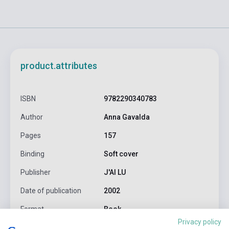
product.attributes
ISBN
9782290340783
Author
Anna Gavalda
Pages
157
Binding
Soft cover
Publisher
J'AI LU
Date of publication
2002
Format
Book
Privacy policy
Language
French