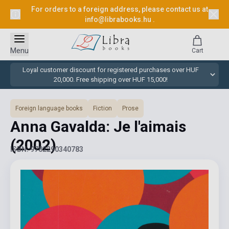
For orders to a foreign address, please contact us at
info@librabooks.hu
.
Menu
Cart
Loyal customer discount for registered purchases over HUF
20,000. Free shipping over HUF 15,000!
Foreign language books
Fiction
Prose
Anna Gavalda: Je l'aimais
(2002)
ISBN: 9782290340783