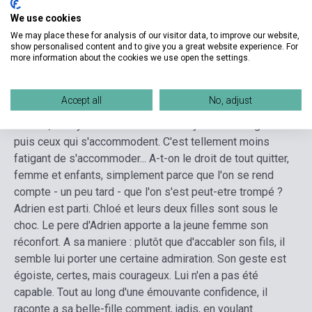
We use cookies
We may place these for analysis of our visitor data, to improve our website,
Detailed description
Related links
Reviews
F
show personalised content and to give you a great website experience. For
more information about the cookies we use open the settings.
On biaise, on s'arrange, on a notre petite lâcheté dans les
Accept all
No, adjust
pattes comme un animal familier. On la caresse, on la
dresse, on s'y attache. C'est la vie. Il y a les courageux et
puis ceux qui s'accommodent. C'est tellement moins
fatigant de s'accommoder... A-t-on le droit de tout quitter,
femme et enfants, simplement parce que l'on se rend
compte - un peu tard - que l'on s'est peut-etre trompé ?
Adrien est parti. Chloé et leurs deux filles sont sous le
choc. Le pere d'Adrien apporte a la jeune femme son
réconfort. A sa maniere : plutôt que d'accabler son fils, il
semble lui porter une certaine admiration. Son geste est
égoiste, certes, mais courageux. Lui n'en a pas été
capable. Tout au long d'une émouvante confidence, il
raconte a sa belle-fille comment, jadis, en voulant