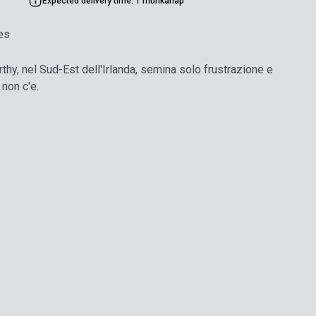
Expected delivery time: 1 munkanap
es
thy, nel Sud-Est dell'Irlanda, semina solo frustrazione e
non c'e.