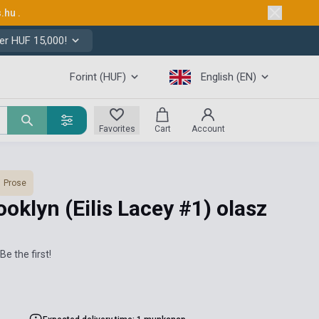
s.hu
.
er HUF 15,000!
Forint (HUF)
English (EN)
Favorites
Cart
Account
Prose
ooklyn (Eilis Lacey #1) olasz
Be the first!