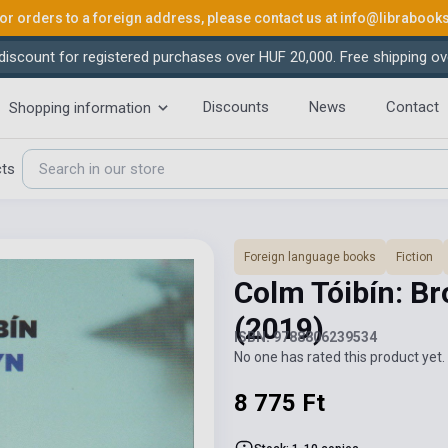
or orders to a foreign address, please contact us at
info@librabook
iscount for registered purchases over HUF 20,000. Free shipping ov
Discounts
News
Contact
Shopping information
cts
Foreign language books
Fiction
Colm Tóibín: Br
(2019)
ISBN: 9788806239534
No one has rated this product yet. 
8 775 Ft