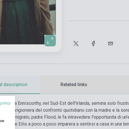
d description
Related links
 lavoro a Enniscorthy, nel Sud-Est dell'Irlanda, semina solo frust
 policy
Lacey, prigioniera del confronto quotidiano con la madre e la sor
n prete emigrato, padre Flood, le fa intravedere l'opportunita di un
how
klyn che Eilis a poco a poco imparera a sentirsi a casa in una terr