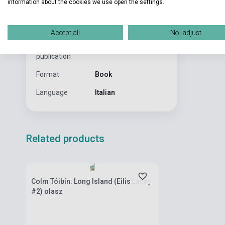
information about the cookies we use open the settings.
ragazzo itali
Binding
Soft cover
Publisher
EINAUDI
Accept all
No, adjust
Date of
2019
publication
Format
Book
Language
Italian
Related products
Stock: 1-10 copies
Colm Tóibín: Long Island (Eilis Lacey
#2) olasz