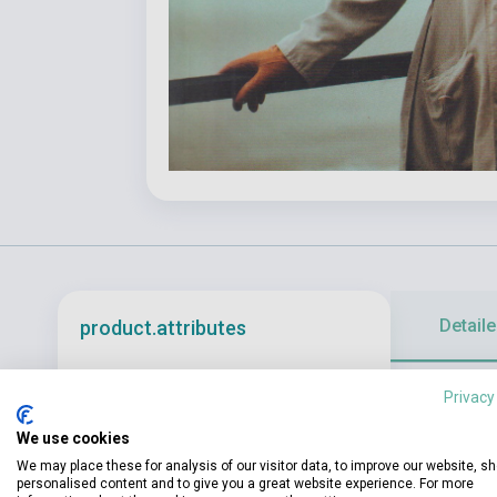
Detaile
product.attributes
1952. Trovare
Privacy
ISBN
9788806239534
giovane Eilis 
We use cookies
Author
Colm Tóibín
la visita di u
We may place these for analysis of our visitor data, to improve our website, s
proprio a Broo
Pages
297
personalised content and to give you a great website experience. For more