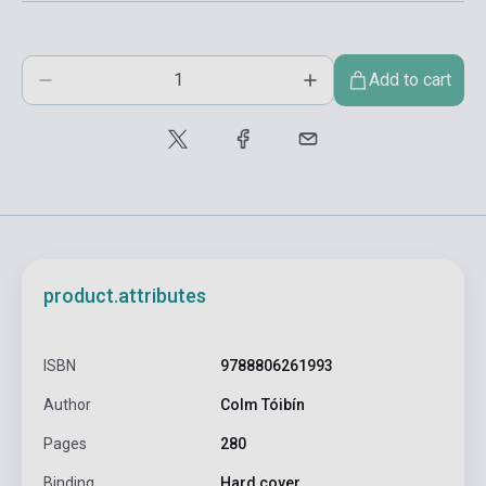
Add to cart
product.attributes
ISBN
9788806261993
Author
Colm Tóibín
Pages
280
Binding
Hard cover