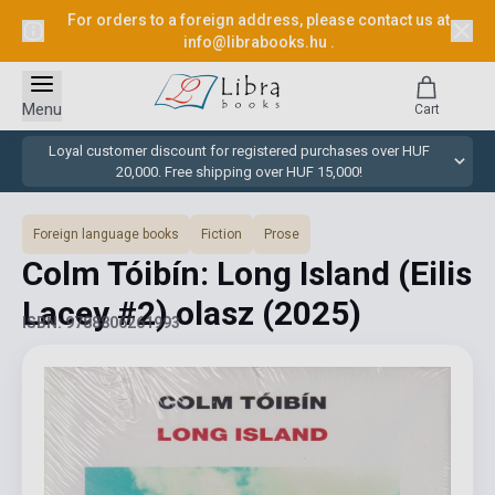
For orders to a foreign address, please contact us at
info@librabooks.hu
.
Menu
Cart
Loyal customer discount for registered purchases over HUF
20,000. Free shipping over HUF 15,000!
Foreign language books
Fiction
Prose
Colm Tóibín: Long Island (Eilis
Lacey #2) olasz
(2025)
ISBN: 9788806261993