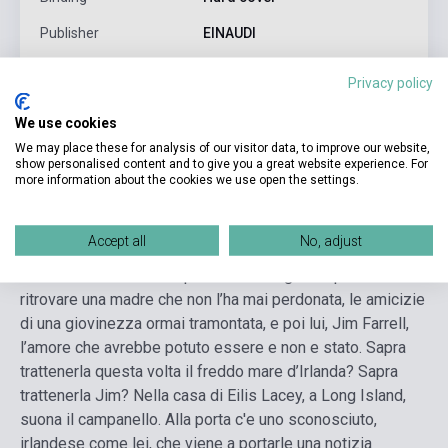
Publisher
EINAUDI
Date of publication
2025
Privacy policy
Format
Book
We use cookies
Language
Italian
We may place these for analysis of our visitor data, to improve our website,
show personalised content and to give you a great website experience. For
more information about the cookies we use open the settings.
Detailed description
Related links
Reviews
F
Accept all
No, adjust
Ma tornare in Irlanda dopo vent’anni significa per Eilis
ritrovare una madre che non l’ha mai perdonata, le amicizie
di una giovinezza ormai tramontata, e poi lui, Jim Farrell,
l’amore che avrebbe potuto essere e non e stato. Sapra
trattenerla questa volta il freddo mare d’Irlanda? Sapra
trattenerla Jim? Nella casa di Eilis Lacey, a Long Island,
suona il campanello. Alla porta c'e uno sconosciuto,
irlandese come lei, che viene a portarle una notizia