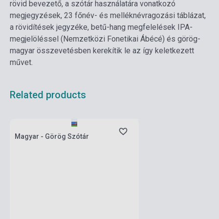
rövid bevezető, a szótár használatára vonatkozó
megjegyzések, 23 főnév- és melléknévragozási táblázat,
a rövidítések jegyzéke, betű-hang megfelelések IPA-
megjelöléssel (Nemzetközi Fonetikai Ábécé) és görög-
magyar összevetésben kerekítik le az így keletkezett
művet.
Related products
currently out of stock, expected back in
stock: 4-6 weeks
Magyar - Görög Szótár