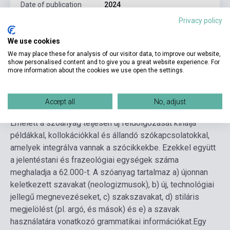
Date of publication
2024
Privacy policy
Format
Book
We use cookies
Language
Greek
We may place these for analysis of our visitor data, to improve our website,
show personalised content and to give you a great website experience. For
more information about the cookies we use open the settings.
Detailed description
Related links
Reviews
F
Accept all
No, adjust
A kötet kereken 45.000 önálló szócikket tartalmaz.
Emelett a szóanyag teljesen új feldolgozását kínálja
példákkal, kollokációkkal és állandó szókapcsolatokkal,
amelyek integrálva vannak a szócikkekbe. Ezekkel együtt
a jelentéstani és frazeológiai egységek száma
meghaladja a 62.000-t. A szóanyag tartalmaz a) újonnan
keletkezett szavakat (neologizmusok), b) új, technológiai
jellegű megnevezéseket, c) szakszavakat, d) stiláris
megjelölést (pl. argó, és mások) és e) a szavak
használatára vonatkozó grammatikai információkat.
Egy