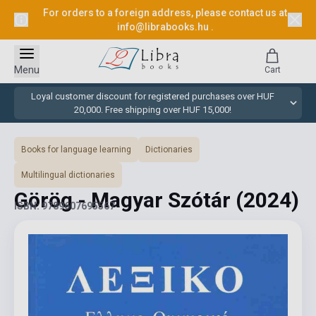
For orders to a foreign address, please contact us at
info@librabooks.hu
.
Menu
Cart
Loyal customer discount for registered purchases over HUF
20,000. Free shipping over HUF 15,000!
Books for language learning
Dictionaries
Multilingual dictionaries
Görög - Magyar Szótár
(2024)
ISBN: 9789607695567