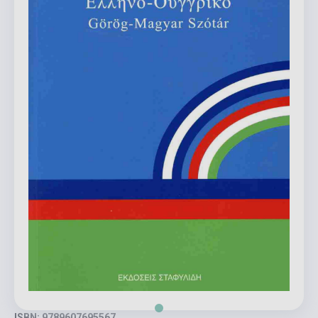
ISBN: 9789607695567