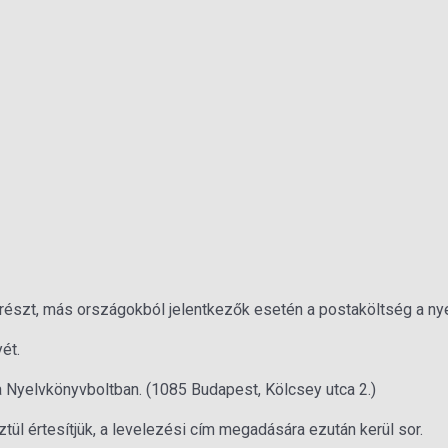
részt, más országokból jelentkezők esetén a postaköltség a nyer
ét.
 a Nyelvkönyvboltban. (1085 Budapest, Kölcsey utca 2.)
ül értesítjük, a levelezési cím megadására ezután kerül sor.