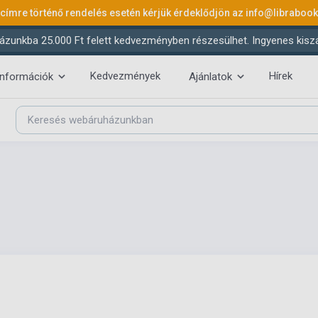
 címre történő rendelés esetén kérjük érdeklődjön az
info@libraboo
ázunkba 25.000 Ft felett kedvezményben részesülhet. Ingyenes kiszáll
Kedvezmények
Hírek
információk
Ajánlatok