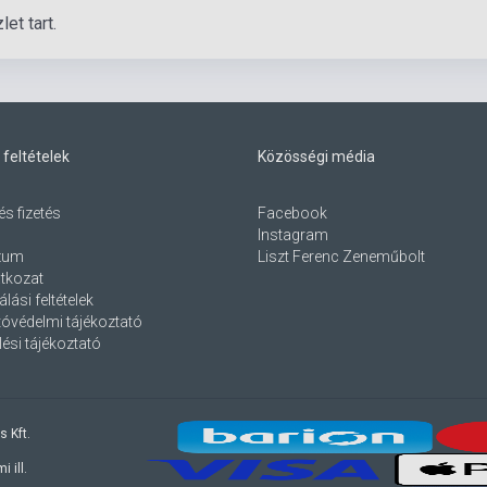
et tart.
 feltételek
Közösségi média
és fizetés
Facebook
Instagram
zum
Liszt Ferenc Zeneműbolt
atkozat
lási feltételek
óvédelmi tájékoztató
ési tájékoztató
s Kft.
 ill.