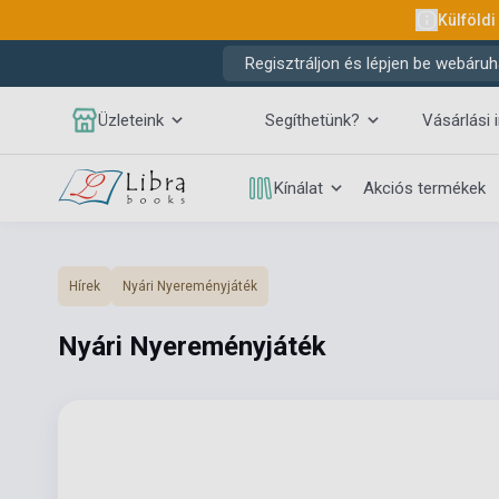
Külföldi
Regisztráljon és lépjen be webáruh
Üzleteink
Segíthetünk?
Vásárlási 
Kínálat
Akciós termékek
Hírek
Nyári Nyereményjáték
Nyári Nyereményjáték