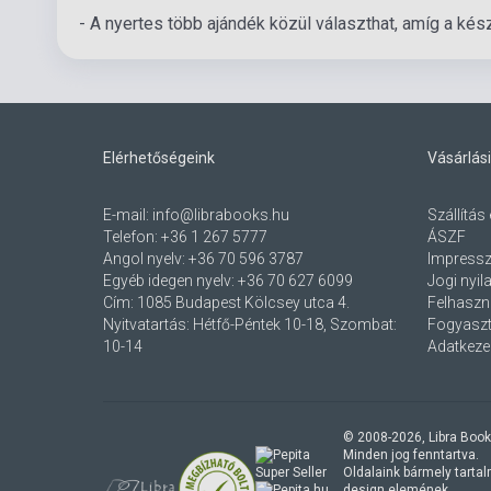
- A nyertes több ajándék közül választhat, amíg a készl
Elérhetőségeink
Vásárlási
E-mail:
info@librabooks.hu
Szállítás 
Telefon:
+36 1 267 5777
ÁSZF
Angol nyelv:
+36 70 596 3787
Impress
Egyéb idegen nyelv:
+36 70 627 6099
Jogi nyil
Cím:
1085 Budapest Kölcsey utca 4.
Felhaszná
Nyitvatartás: Hétfő-Péntek 10-18, Szombat:
Fogyaszt
10-14
Adatkezel
© 2008-
2026
, Libra Book
Minden jog fenntartva.
Oldalaink bármely tartalmi
design elemének