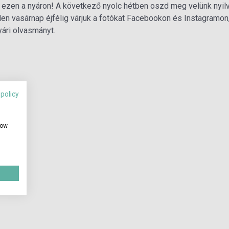
d ezen a nyáron! A következő nyolc hétben oszd meg velünk nyil
den vasárnap éjfélig várjuk a fotókat Facebookon és Instagramon,
ári olvasmányt.
 policy
how