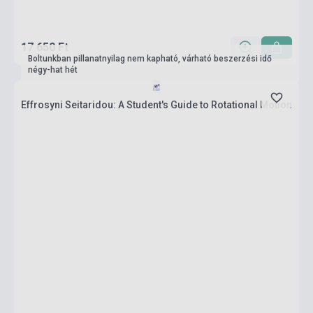
17 650 Ft
Boltunkban pillanatnyilag nem kapható, várható beszerzési idő
négy-hat hét
Effrosyni Seitaridou: A Student's Guide to Rotational Motion