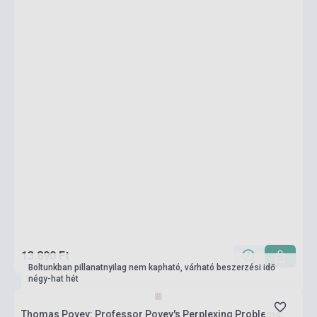
13 890 Ft
Boltunkban pillanatnyilag nem kapható, várható beszerzési idő
négy-hat hét
Thomas Povey: Professor Povey's Perplexing Problems: