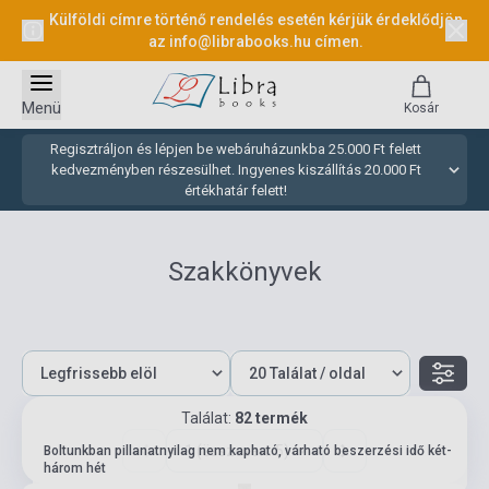
Külföldi címre történő rendelés esetén kérjük érdeklődjön
az
info@librabooks.hu
címen.
Menü
Kosár
Regisztráljon és lépjen be webáruházunkba 25.000 Ft felett
kedvezményben részesülhet. Ingyenes kiszállítás 20.000 Ft
értékhatár felett!
Szakkönyvek
Találat:
82 termék
1 (összesen: 5)
Boltunkban pillanatnyilag nem kapható, várható beszerzési idő két-
három hét