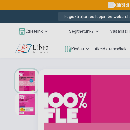
Külföldi
Regisztráljon és lépjen be webáruh
Üzleteink
Segíthetünk?
Vásárlási 
Kínálat
Akciós termékek