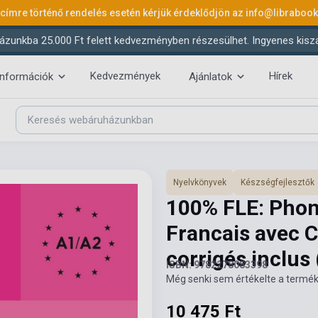
 címre történő rendelés esetén kérjük érdeklődjön az
info@libraboo
ázunkba 25.000 Ft felett kedvezményben részesülhet. Ingyenes kiszáll
Kedvezmények
Hírek
információk
Ajánlatok
Nyelvkönyvek
Készségfejlesztők
100% FLE: Phon
Francais avec 
corrigés inclus
ISBN: 9782278083398
Még senki sem értékelte a termék
10 475 Ft