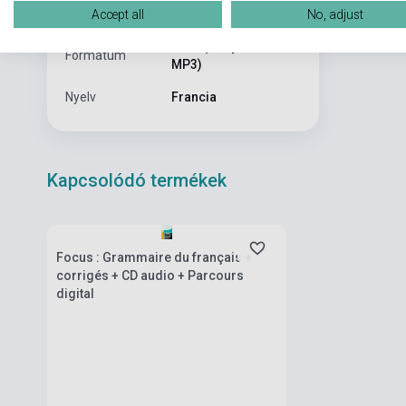
Kiadás sorszám
1
Accept all
No, adjust
Pack (Könyv + 1 CD
Formátum
MP3)
Nyelv
Francia
Kapcsolódó termékek
Készlet: 1-10 darab
Focus : Grammaire du français +
corrigés + CD audio + Parcours
digital