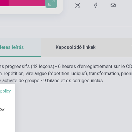
etes leírás
Kapcsolódó linkek
es progressifs (42 leçons).
- 6 heures d'enregistrement sur le CD
n, répétition, virelangue (répétition ludique), transformation, phon
e activité de groupe.
- 9 bilans et es corrigés inclus.
 policy
how