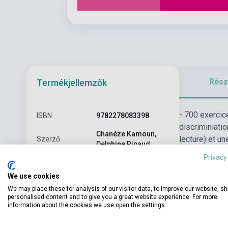
Részl
Termékjellemzők
- 700 exercic
ISBN
9782278083398
discriminiatio
Chanéze Kamoun,
lecture) et un
Szerző
Delphine Ripaud
Privacy
Oldalszám
215
We use cookies
Kötés
Puhakötés
We may place these for analysis of our visitor data, to improve our website, s
personalised content and to give you a great website experience. For more
Kiadó
HACHETTE
information about the cookies we use open the settings.
Kiadási év
2016