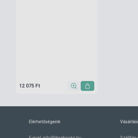
12 075 Ft
Elérhetőségeink
Vásárlási
E-mail:
info@librabooks.hu
Szállítás 