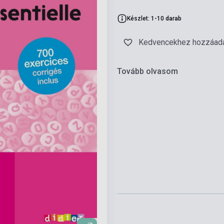
Készlet: 1-10 darab
Kedvencekhez hozzáad
Tovább olvasom