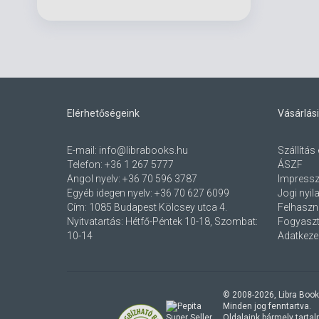
Elérhetőségeink
Vásárlási
E-mail:
info@librabooks.hu
Szállítás 
Telefon:
+36 1 267 5777
ÁSZF
Angol nyelv:
+36 70 596 3787
Impress
Egyéb idegen nyelv:
+36 70 627 6099
Jogi nyil
Cím:
1085 Budapest Kölcsey utca 4.
Felhaszná
Nyitvatartás: Hétfő-Péntek 10-18, Szombat:
Fogyaszt
10-14
Adatkezel
© 2008-
2026
, Libra Book
Minden jog fenntartva.
Oldalaink bármely tartalmi