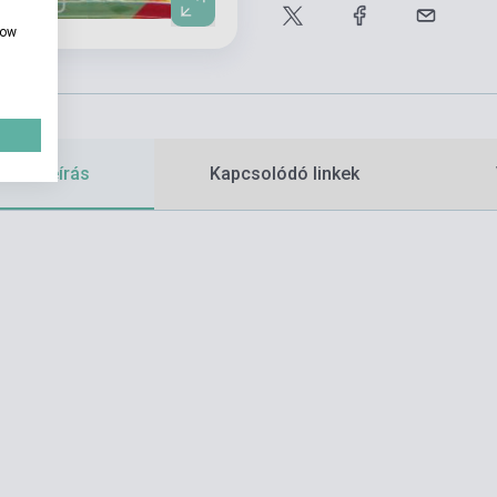
how
etes leírás
Kapcsolódó linkek