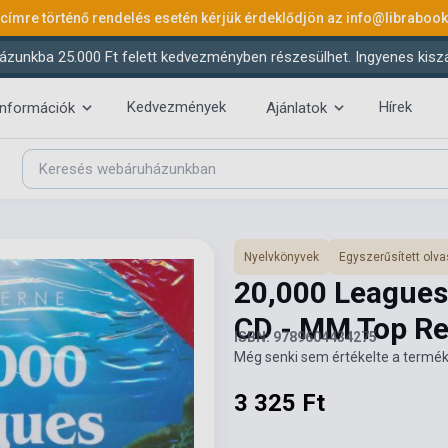
 címre történő rendelés esetén kérjük érdeklődjön az
info@libraboo
ázunkba 25.000 Ft felett kedvezményben részesülhet. Ingyenes kiszáll
Kedvezmények
Hírek
információk
Ajánlatok
Nyelvkönyvek
Egyszerűsített ol
20,000 Leagues
CD - MM Top Re
ISBN: 9789604434275
Még senki sem értékelte a termék
3 325 Ft