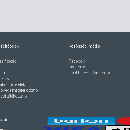
 feltételek
Közösségi média
és fizetés
Facebook
Instagram
zum
Liszt Ferenc Zeneműbolt
atkozat
lási feltételek
óvédelmi tájékoztató
ési tájékoztató
s Kft.
 ill.