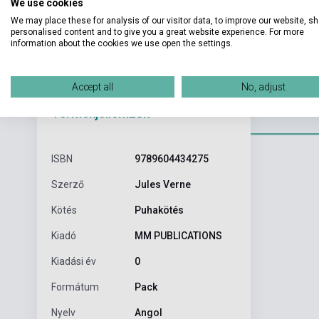
We use cookies
We may place these for analysis of our visitor data, to improve our website, s
personalised content and to give you a great website experience. For more
information about the cookies we use open the settings.
Accept all
No, adjust
Részl
Termékjellemzők
ISBN
9789604434275
Szerző
Jules Verne
Kötés
Puhakötés
Kiadó
MM PUBLICATIONS
Kiadási év
0
Formátum
Pack
Nyelv
Angol