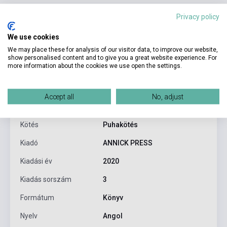
Privacy policy
Termékjellemzők
We use cookies
We may place these for analysis of our visitor data, to improve our website,
show personalised content and to give you a great website experience. For
more information about the cookies we use open the settings.
ISBN
9781773211008
Szerző
Robert Munsch
Accept all
No, adjust
Oldalszám
24
Kötés
Puhakötés
Kiadó
ANNICK PRESS
Kiadási év
2020
Kiadás sorszám
3
Formátum
Könyv
Nyelv
Angol