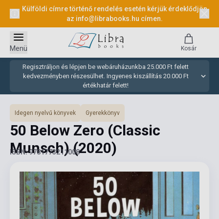
Külföldi címre történő rendelés esetén kérjük érdeklődjön
az
info@librabooks.hu
címen.
Menü
Kosár
Regisztráljon és lépjen be webáruházunkba 25.000 Ft felett
kedvezményben részesülhet. Ingyenes kiszállítás 20.000 Ft
értékhatár felett!
Idegen nyelvű könyvek
Gyerekkönyv
50 Below Zero (Classic
Munsch)
(2020)
ISBN: 9781773211008