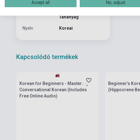
Accept all
No, adjust
Könyv + Online
Formátum
Tananyag
Nyelv
Koreai
Kapcsolódó termékek
Készlet: 1-10 darab
Készlet: 1-10 da
Korean for Beginners - Mastering
Beginner’s Kore
Conversational Korean (Includes
(Hippocrene Be
Free Online Audio)