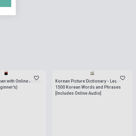
rab
Készlet: 1-10 darab
an with Online Audio
Korean Picture Dictionary - Learn
ginner's)
1500 Korean Words and Phrases
[Includes Online Audio]