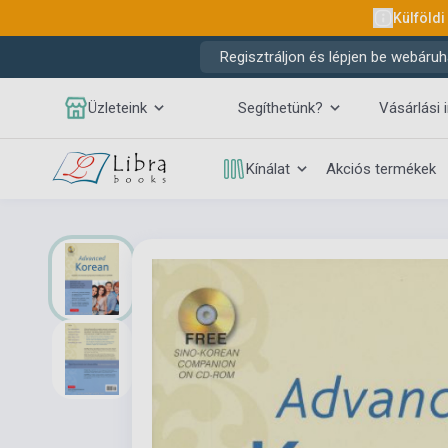
Külföldi
Regisztráljon és lépjen be webáruh
Üzleteink
Segíthetünk?
Vásárlási 
Kínálat
Akciós termékek