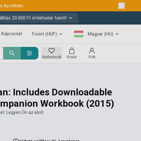
ks.hu
címen.
ítás 20.000 Ft értékhatár felett!
Kapcsolat
Forint (HUF)
Magyar (HU)
Kedvencek
Kosár
Fiók
n: Includes Downloadable
ompanion Workbook
(2015)
et. Legyen Ön az első!