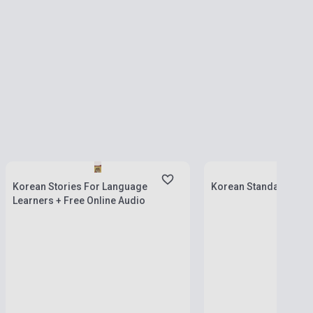
Készlet: 1-10 darab
Készlet: 1-10 darab
Korean Stories For Language
Korean Standard Dict
Learners + Free Online Audio