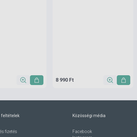
8 990 Ft
 feltételek
Közösségi média
és fizetés
Facebook