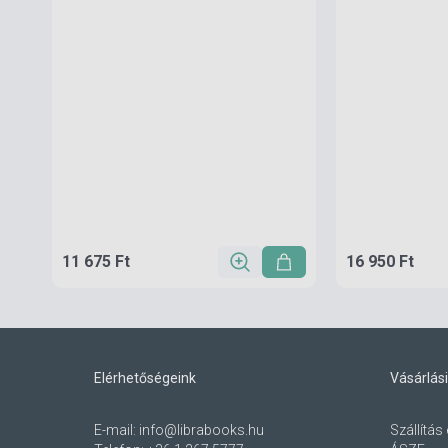
11 675 Ft
16 950 Ft
Elérhetőségeink
Vásárlási
E-mail:
info@librabooks.hu
Szállítás 