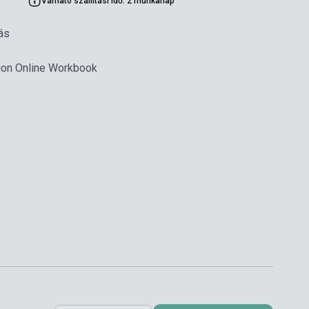
Várható szállítási idő: 2 munkanap
ás
ion Online Workbook