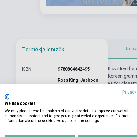
Részl
Termékjellemzők
It is ideal fo
ISBN
9780804842495
Korean gramma
Ross King, Jaehoon
as for classr
Szerző
Yeon, Chungsook
followed by v
Privacy
Kim, Donald Baker
introduced. Th
We use cookies
Oldalszám
352
illustrations.
We may place these for analysis of our visitor data, to improve our website, s
Kötés
Puhakötés
personalised content and to give you a great website experience. For more
information about the cookies we use open the settings.
Kiadó
TUTTLE PUBLISHING
Kiadási év
2015