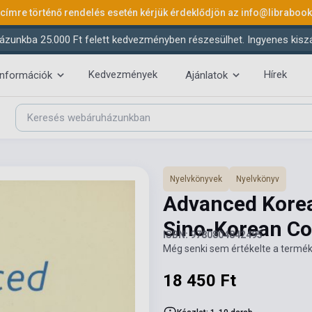
 címre történő rendelés esetén kérjük érdeklődjön az
info@libraboo
ázunkba 25.000 Ft felett kedvezményben részesülhet. Ingyenes kiszáll
Kedvezmények
Hírek
információk
Ajánlatok
Nyelvkönyvek
Nyelvkönyv
Advanced Korea
Sino-Korean C
ISBN: 9780804842495
Még senki sem értékelte a termék
18 450 Ft