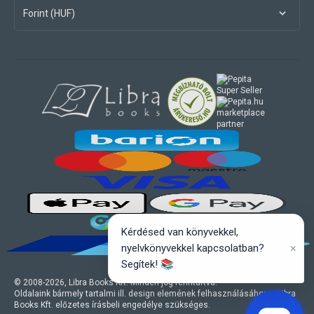
Forint (HUF)
marketplace
partner
Kérdésed van könyvekkel,
×
nyelvkönyvekkel kapcsolatban?
Segítek! 📚
© 2008-
2026
, Libra Books Kft. Minden jog fenntartva.
Oldalaink bármely tartalmi ill. design elemének felhasználásához a Libra
Books Kft. előzetes írásbeli engedélye szükséges.