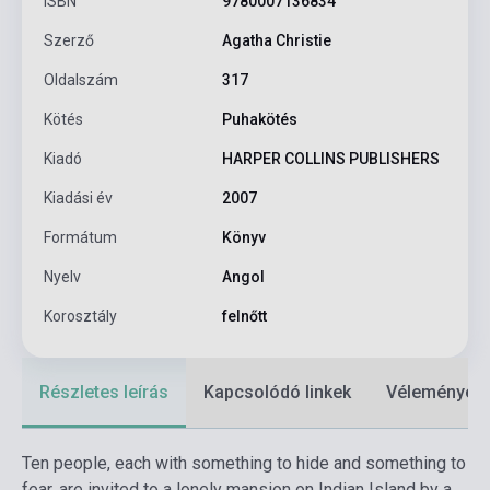
ISBN
9780007136834
Szerző
Agatha Christie
Oldalszám
317
Kötés
Puhakötés
Kiadó
HARPER COLLINS PUBLISHERS
Kiadási év
2007
Formátum
Könyv
Nyelv
Angol
Korosztály
felnőtt
Részletes leírás
Kapcsolódó linkek
Vélemények
Ten people, each with something to hide and something to
fear, are invited to a lonely mansion on Indian Island by a