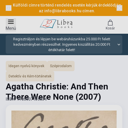
Külföldi címre történő rendelés esetén kérjük érdeklődjön
az
info@librabooks.hu
címen.
Menü
Kosár
Regisztráljon és lépjen be webáruházunkba 25.000 Ft felett
kedvezményben részesülhet. Ingyenes kiszállítás 20.000 Ft
értékhatár felett!
Idegen nyelvű könyvek
Szépirodalom
Detektív és Kém-történetek
Agatha Christie: And Then
There Were None
(2007)
ISBN: 9780007136834