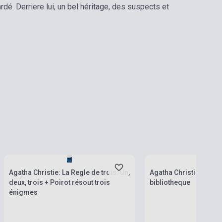
nardé. Derriere lui, un bel héritage, des suspects et
Boltunkban pillanatnyil
Készlet: 1-10 darab
várható beszerzési idő 
Agatha Christie: La Regle de trois: Un,
Agatha Christie: Un ca
deux, trois + Poirot résout trois
bibliotheque
énigmes