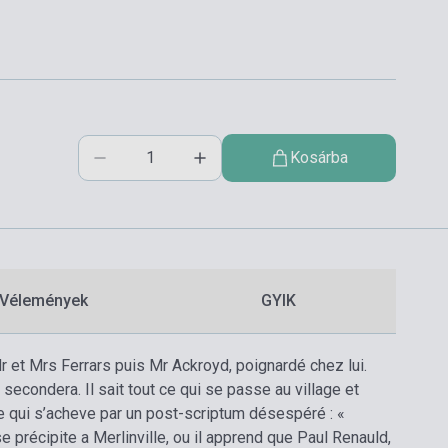
Kosárba
Vélemények
GYIK
 et Mrs Ferrars puis Mr Ackroyd, poignardé chez lui.
secondera. Il sait tout ce qui se passe au village et
re qui s’acheve par un post-scriptum désespéré : «
se précipite a Merlinville, ou il apprend que Paul Renauld,