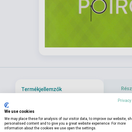
Részl
Termékjellemzők
Privacy
Le Meurtre de
ISBN
9782253940074
We use cookies
Trop, c’est tr
Szerző
Agatha Christie
We may place these for analysis of our visitor data, to improve our website, s
connaît tout 
personalised content and to give you a great website experience. For more
Venez, pour l’
information about the cookies we use open the settings.
Oldalszám
600