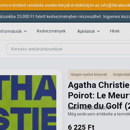
 címre történő rendelés esetén kérjük érdeklődjön az
info@libraboo
ázunkba 25.000 Ft felett kedvezményben részesülhet. Ingyenes kiszáll
Kedvezmények
Hírek
információk
Ajánlatok
Idegen nyelvű könyvek
Szépiroda
Agatha Christie:
Poirot: Le Meur
Crime du Golf
(
ISBN: 9782253940074
Még senki sem értékelte a termék
6 225 Ft