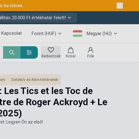
ks.hu
címen.
ítás 20.000 Ft értékhatár felett!
Kapcsolat
Forint (HUF)
Magyar (HU)
Kedvencek
Kosár
Fiók
lom
Detektív és Kém-történetek
 Les Tics et les Toc de
tre de Roger Ackroyd + Le
2025)
et. Legyen Ön az első!