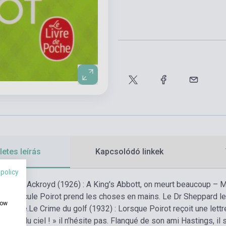
etes leírás
Kapcsolódó linkek
 policy
 Roger Ackroyd (1926) : A King's Abbott, on meurt beaucoup – Mr
op ! Hercule Poirot prend les choses en mains. Le Dr Sheppard le 
how
le monde.
Le Crime du golf (1932) : Lorsque Poirot reçoit une lett
amour du ciel ! » il n’hésite pas. Flanqué de son ami Hastings, il 