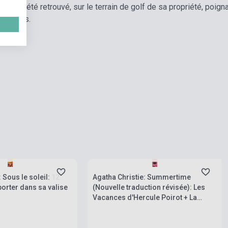
 lettre, a été retrouvé, sur le terrain de golf de sa propriété, poig
 femmes.
Boltunkban pillanatnyilag nem kapható,
rab
várható beszerzési idő hét-nyolc hét
 Sous le soleil: 12
Agatha Christie: Summertime
orter dans sa valise
(Nouvelle traduction révisée): Les
Vacances d'Hercule Poirot + La
Maison du péril