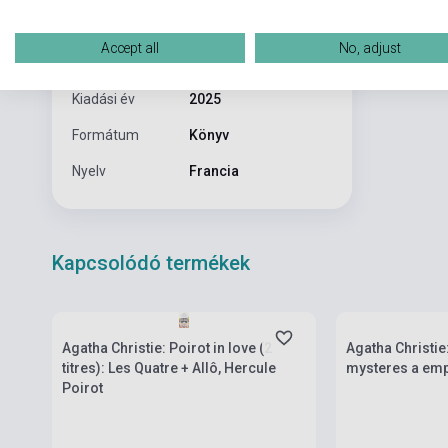
l’auteur de la
Kötés
Puhakötés
beaucoup de
Accept all
No, adjust
Kiadó
LIVRE DE POCHE, LE
Kiadási év
2025
Formátum
Könyv
Nyelv
Francia
Kapcsolódó termékek
Készlet: 1-10 darab
Készlet: 1-10 da
Agatha Christie: Poirot in love (2
Agatha Christie:
titres): Les Quatre + Allô, Hercule
mysteres a emp
Poirot