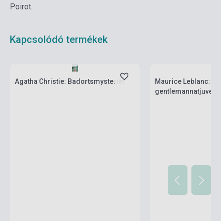
Poirot.
Kapcsolódó termékek
Készlet: 1-10 darab
Készlet: 1-10 darab
Agatha Christie: Badortsmysteriet
Maurice Leblanc: Ar
gentlemannatjuven