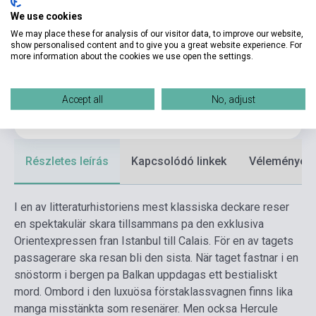
Kötés
Puhakötés
We use cookies
We may place these for analysis of our visitor data, to improve our website,
Kiadó
BOOKMARK FÖRLAG
show personalised content and to give you a great website experience. For
more information about the cookies we use open the settings.
Kiadási év
2016
Formátum
Könyv
Accept all
No, adjust
Nyelv
Svéd
Részletes leírás
Kapcsolódó linkek
Vélemények
I en av litteraturhistoriens mest klassiska deckare reser
en spektakulär skara tillsammans pa den exklusiva
Orientexpressen fran Istanbul till Calais. För en av tagets
passagerare ska resan bli den sista. När taget fastnar i en
snöstorm i bergen pa Balkan uppdagas ett bestialiskt
mord. Ombord i den luxuösa förstaklassvagnen finns lika
manga misstänkta som resenärer. Men ocksa Hercule