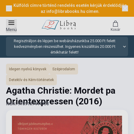
Külföldi címre történő rendelés esetén kérjük érdeklődjön
az
info@librabooks.hu
címen.
Menü
Kosár
Regisztráljon és lépjen be webáruházunkba 25.000 Ft felett
kedvezményben részesülhet. Ingyenes kiszállítás 20.000 Ft
értékhatár felett!
Idegen nyelvű könyvek
Szépirodalom
Detektív és Kém-történetek
Agatha Christie: Mordet pa
Orientexpressen
(2016)
ISBN: 9789187441738