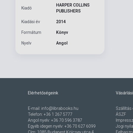
HARPER COLLINS
Kiadó
PUBLISHERS
Kiadási év
2014
Formátum
Könyv
Nyelv
Angol
Elérhetőségeink
Vásárlási
E-mail:
info@librabooks.hu
Szállítás 
Telefon:
+36 1 267 5777
ÁSZF
Angol nyelv:
+36 70 596 3787
Impress
Egyéb idegen nyelv:
+36 70 627 6099
Jogi nyil
Cím:
1085 Budapest Kölcsey utca 4.
Felhaszná