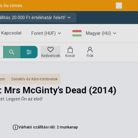
ks.hu
címen.
ítás 20.000 Ft értékhatár felett!
Kapcsolat
Forint (HUF)
Magyar (HU)
Kedvencek
Kosár
Fiók
lom
Detektív és Kém-történetek
e: Mrs McGinty’s Dead
(2014)
et. Legyen Ön az első!
Várható szállítási idő: 2 munkanap