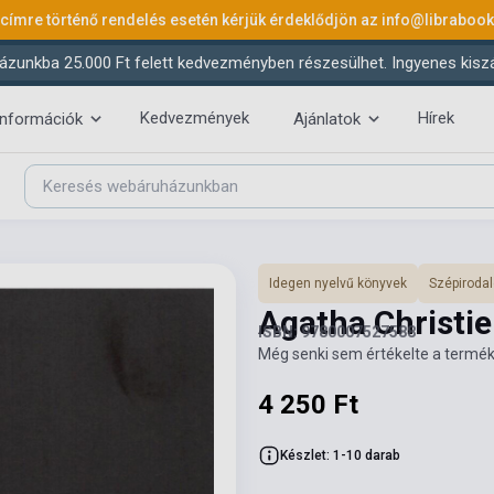
 címre történő rendelés esetén kérjük érdeklődjön az
info@libraboo
ázunkba 25.000 Ft felett kedvezményben részesülhet. Ingyenes kiszáll
Kedvezmények
Hírek
információk
Ajánlatok
Idegen nyelvű könyvek
Szépiroda
Agatha Christi
ISBN: 9780007527588
Még senki sem értékelte a termék
4 250 Ft
Készlet: 1-10 darab