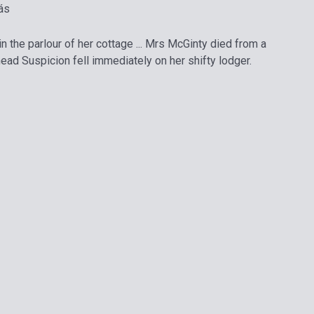
ás
in the parlour of her cottage ... Mrs McGinty died from a
head Suspicion fell immediately on her shifty lodger.