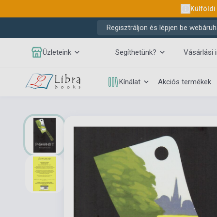
Külföldi
Regisztráljon és lépjen be webáruh
Üzleteink
Segíthetünk?
Vásárlási 
Kínálat
Akciós termékek