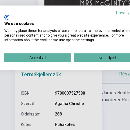
Privacy
We use cookies
We may place these for analysis of our visitor data, to improve our website, s
personalised content and to give you a great website experience. For more
information about the cookies we use open the settings.
Accept all
No, adjust
Részl
Termékjellemzők
James Bentley.
ISBN
9780007527588
murderer Poir
Szerző
Agatha Christie
...
Oldalszám
288
Kötés
Puhakötés