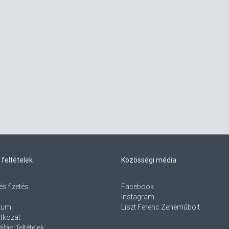
 feltételek
Közösségi média
és fizetés
Facebook
Instagram
zum
Liszt Ferenc Zeneműbolt
atkozat
lási feltételek