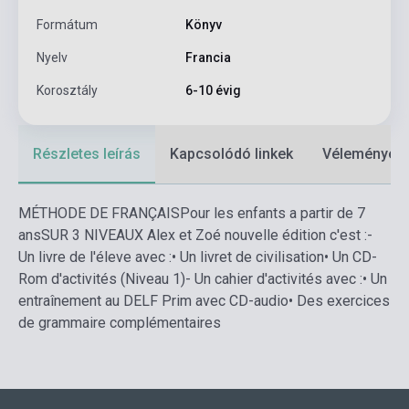
Formátum
Könyv
Nyelv
Francia
Korosztály
6-10 évig
Részletes leírás
Kapcsolódó linkek
Vélemények
MÉTHODE DE FRANÇAIS
Pour les enfants a partir de 7
ans
SUR 3 NIVEAUX Alex et Zoé nouvelle édition c'est :
-
Un livre de l'éleve avec :
• Un livret de civilisation
• Un CD-
Rom d'activités (Niveau 1)
- Un cahier d'activités avec :
• Un
entraînement au DELF Prim avec CD-audio
• Des exercices
de grammaire complémentaires