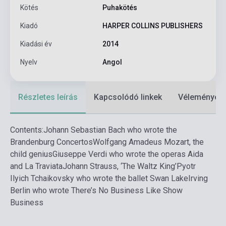
Kötés
Puhakötés
Kiadó
HARPER COLLINS PUBLISHERS
Kiadási év
2014
Nyelv
Angol
Részletes leírás
Kapcsolódó linkek
Vélemények
Contents:Johann Sebastian Bach who wrote the
Brandenburg ConcertosWolfgang Amadeus Mozart, the
child geniusGiuseppe Verdi who wrote the operas Aida
and La TraviataJohann Strauss, ‘The Waltz King’Pyotr
Ilyich Tchaikovsky who wrote the ballet Swan LakeIrving
Berlin who wrote There’s No Business Like Show
Business