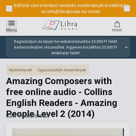
Külföldi címre történő rendelés esetén kérjük érdeklődjön
az
info@librabooks.hu
címen.
Menü
Kosár
Regisztráljon és lépjen be webáruházunkba 25.000 Ft felett
kedvezményben részesülhet. Ingyenes kiszállítás 20.000 Ft
értékhatár felett!
Nyelvkönyvek
Egyszerűsített olvasmányok
Amazing Composers with
free online audio - Collins
English Readers - Amazing
People Level 2
(2014)
ISBN: 9780007545025