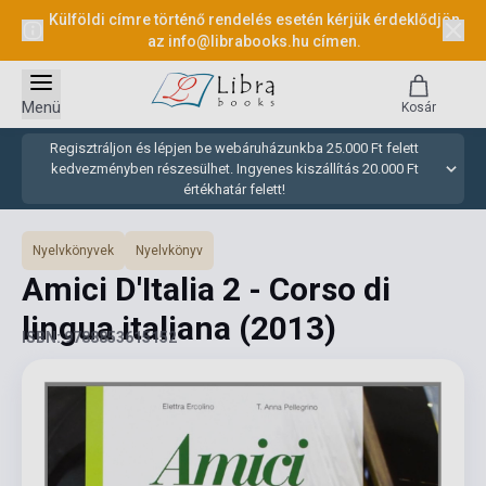
Külföldi címre történő rendelés esetén kérjük érdeklődjön
az
info@librabooks.hu
címen.
Menü
Kosár
Regisztráljon és lépjen be webáruházunkba 25.000 Ft felett
kedvezményben részesülhet. Ingyenes kiszállítás 20.000 Ft
értékhatár felett!
Nyelvkönyvek
Nyelvkönyv
Amici D'Italia 2 - Corso di
lingua italiana
(2013)
ISBN: 9788853615152