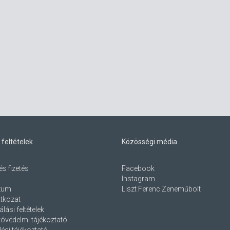
 feltételek
Közösségi média
és fizetés
Facebook
Instagram
zum
Liszt Ferenc Zeneműbolt
atkozat
lási feltételek
óvédelmi tájékoztató
ési tájékoztató