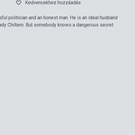
Kedvencekhez hozzáadás
sful politician and an honest man. He is an ideal husband
 Lady Chiltern. But somebody knows a dangerous secret