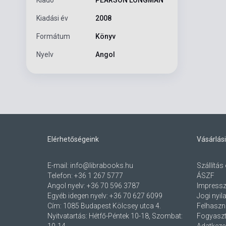
Kiadási év
2008
Formátum
Könyv
Nyelv
Angol
Elérhetőségeink
Vásárlási
E-mail:
info@librabooks.hu
Szállítás 
Telefon:
+36 1 267 5777
ÁSZF
Angol nyelv:
+36 70 596 3787
Impress
Egyéb idegen nyelv:
+36 70 627 6099
Jogi nyil
Cím:
1085 Budapest Kölcsey utca 4.
Felhaszná
Nyitvatartás: Hétfő-Péntek 10-18, Szombat:
Fogyaszt
10-14
Adatkezel