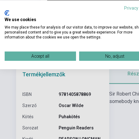
Privacy
We use cookies
We may place these for analysis of our visitor data, to improve our website, s
personalised content and to give you a great website experience. For more
information about the cookies we use open the settings.
Accept all
No, adjust
Részl
Termékjellemzők
Sir Robert Chi
ISBN
9781405878869
somebody know
Szerző
Oscar Wilde
Kötés
Puhakötés
Sorozat
Penguin Readers
Kiadó
PEARSON LONGMAN