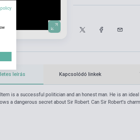
 policy
how
etes leírás
Kapcsolódó linkek
ltern is a successful politician and an honest man. He is an ideal
s a dangerous secret about Sir Robert. Can Sir Robert's charmi