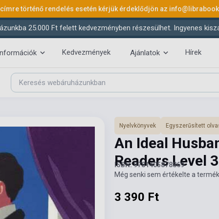
 címre történő rendelés esetén kérjük érdeklődjön az
info@libraboo
ázunkba 25.000 Ft felett kedvezményben részesülhet. Ingyenes kiszáll
Kedvezmények
Hírek
információk
Ajánlatok
Nyelvkönyvek
Egyszerűsített ol
An Ideal Husba
Readers Level 
ISBN: 9781405878869
Még senki sem értékelte a termék
3 390 Ft