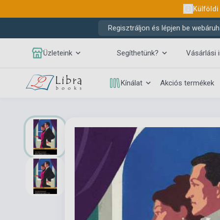
Külföldi
Regisztráljon és lépjen be webáruh
Üzleteink
Segíthetünk?
Vásárlási 
Kínálat
Akciós termékek