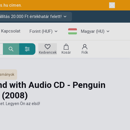
ks.hu
címen.
ítás 20.000 Ft értékhatár felett!
Kapcsolat
Forint (HUF)
Magyar (HU)
Kedvencek
Kosár
Fiók
vasmányok
nd with Audio CD - Penguin
3
(2008)
et. Legyen Ön az első!