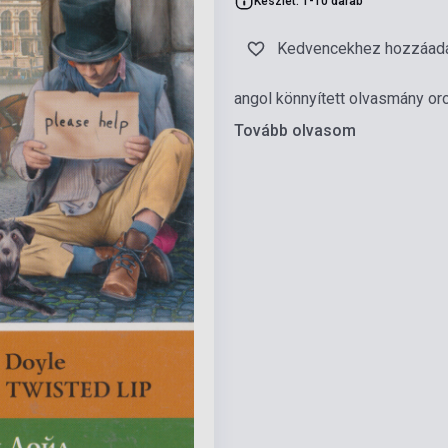
Készlet: 1-10 darab
Kedvencekhez hozzáad
angol könnyített olvasmány o
Tovább olvasom