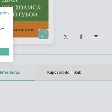
 policy
how
etes leírás
Kapcsolódó linkek