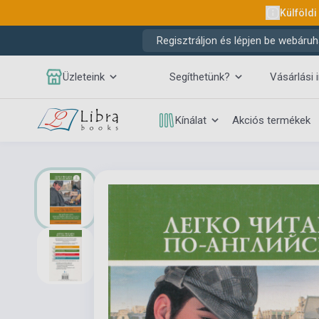
Külföldi
Regisztráljon és lépjen be webáruh
Üzleteink
Segíthetünk?
Vásárlási 
Kínálat
Akciós termékek