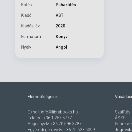
Kötés
Puhakötés
Kiadó
AST
Kiadási év
2020
Formátum
Könyv
Nyelv
Angol
Elérhetőségeink
Vásárlási
E-mail:
info@librabooks.hu
Szállítás 
Telefon:
+36 1 267 5777
ÁSZF
Angol nyelv:
+36 70 596 3787
Impress
Egyéb idegen nyelv:
+36 70 627 6099
Jogi nyil