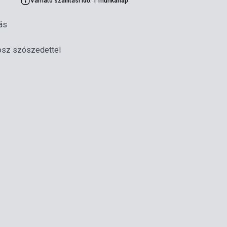
Várható szállítási idő: 1 munkanap
ás
rosz szószedettel