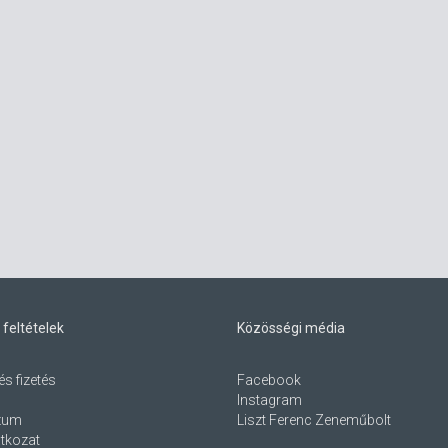
 feltételek
Közösségi média
és fizetés
Facebook
Instagram
zum
Liszt Ferenc Zeneműbolt
atkozat