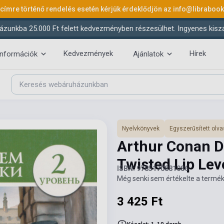
 címre történő rendelés esetén kérjük érdeklődjön az
info@libraboo
ázunkba 25.000 Ft felett kedvezményben részesülhet. Ingyenes kiszáll
Kedvezmények
Hírek
információk
Ajánlatok
Nyelvkönyvek
Egyszerűsített ol
Arthur Conan D
Twisted Lip Lev
ISBN: 9785170881086
Még senki sem értékelte a termék
3 425 Ft