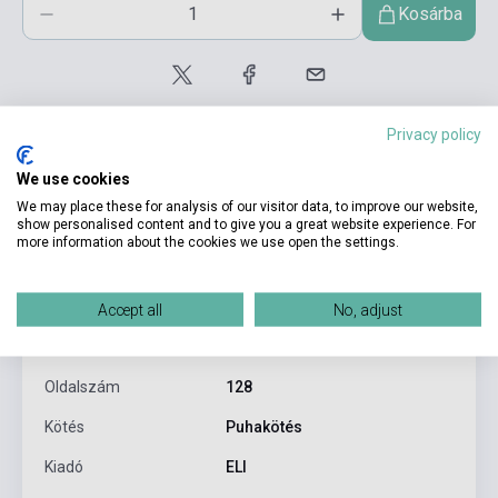
Kosárba
Privacy policy
We use cookies
We may place these for analysis of our visitor data, to improve our website,
show personalised content and to give you a great website experience. For
Termékjellemzők
more information about the cookies we use open the settings.
ISBN
9788853615954
Accept all
No, adjust
Szerző
Guy de Maupassant
Oldalszám
128
Kötés
Puhakötés
Kiadó
ELI