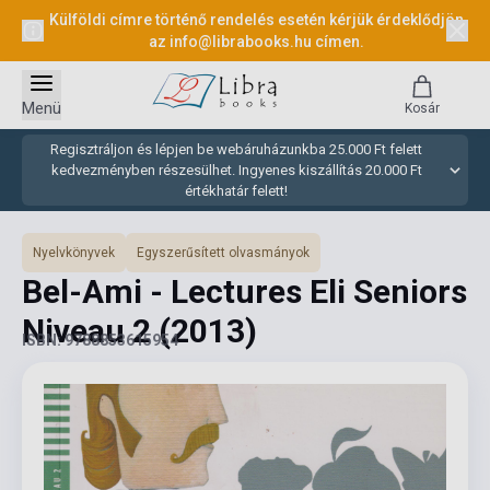
Külföldi címre történő rendelés esetén kérjük érdeklődjön
az
info@librabooks.hu
címen.
Menü
Kosár
Regisztráljon és lépjen be webáruházunkba 25.000 Ft felett
kedvezményben részesülhet. Ingyenes kiszállítás 20.000 Ft
értékhatár felett!
Nyelvkönyvek
Egyszerűsített olvasmányok
Bel-Ami - Lectures Eli Seniors
Niveau 2
(2013)
ISBN: 9788853615954