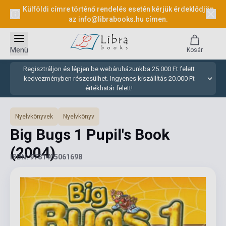
Külföldi címre történő rendelés esetén kérjük érdeklődjön
az
info@librabooks.hu
címen.
Menü
Kosár
Regisztráljon és lépjen be webáruházunkba 25.000 Ft felett
kedvezményben részesülhet. Ingyenes kiszállítás 20.000 Ft
értékhatár felett!
Nyelvkönyvek
Nyelvkönyv
Big Bugs 1 Pupil's Book
(2004)
ISBN: 9781405061698