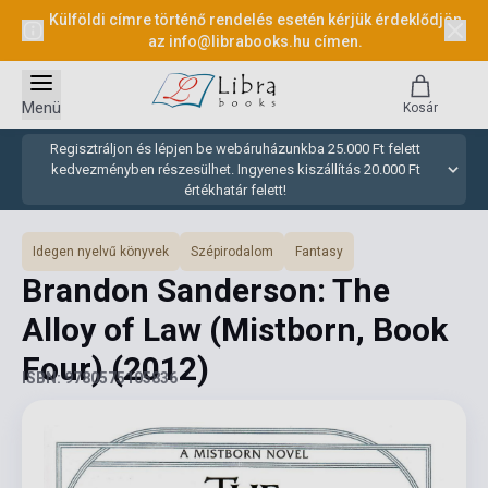
Külföldi címre történő rendelés esetén kérjük érdeklődjön
az
info@librabooks.hu
címen.
Menü
Kosár
Regisztráljon és lépjen be webáruházunkba 25.000 Ft felett
kedvezményben részesülhet. Ingyenes kiszállítás 20.000 Ft
értékhatár felett!
Idegen nyelvű könyvek
Szépirodalom
Fantasy
Brandon Sanderson: The
Alloy of Law (Mistborn, Book
Four)
(2012)
ISBN: 9780575105836