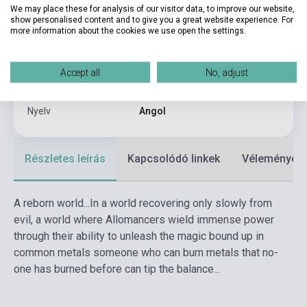
We may place these for analysis of our visitor data, to improve our website,
Kötés
Puhakötés
show personalised content and to give you a great website experience. For
more information about the cookies we use open the settings.
Kiadó
GOLLANCZ
Kiadási év
2012
Accept all
No, adjust
Formátum
Könyv
Nyelv
Angol
Részletes leírás
Kapcsolódó linkek
Vélemények
A reborn world...
In a world recovering only slowly from
evil, a world where Allomancers wield immense power
through their ability to unleash the magic bound up in
common metals someone who can burn metals that no-
one has burned before can tip the balance...