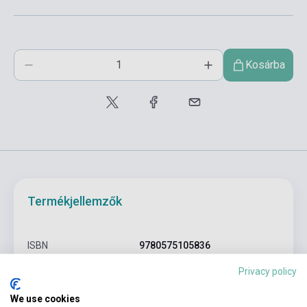
Kosárba
Termékjellemzők
ISBN
9780575105836
Szerző
Brandon Sanderson
Privacy policy
Oldalszám
237
We use cookies