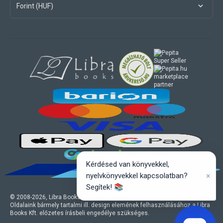
Forint (HUF)
marketplace
partner
Kérdésed van könyvekkel,
×
nyelvkönyvekkel kapcsolatban?
Segítek! 📚
© 2008-
2026
, Libra Books Kft. Minden jog fenntartva.
Oldalaink bármely tartalmi ill. design elemének felhasználásához a Libra
Books Kft. előzetes írásbeli engedélye szükséges.