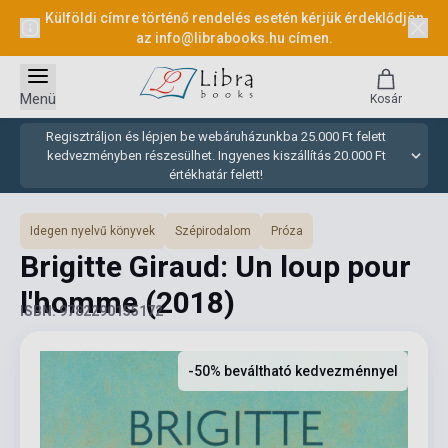
Külföldi címre történő rendelés esetén kérjük érdeklődjön
az
info@librabooks.hu
címen.
Menü
Kosár
Regisztráljon és lépjen be webáruházunkba 25.000 Ft felett
kedvezményben részesülhet. Ingyenes kiszállítás 20.000 Ft
értékhatár felett!
Idegen nyelvű könyvek
Szépirodalom
Próza
Brigitte Giraud: Un loup pour
l'homme
(2018)
ISBN: 9782290155172
-50% beváltható kedvezménnyel