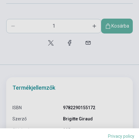
Kosárba
Termékjellemzők
ISBN
9782290155172
Szerző
Brigitte Giraud
Oldalszám
285
Privacy policy