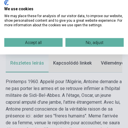
Kötés
Puhakötés
We use cookies
Kiadó
J'AI LU
We may place these for analysis of our visitor data, to improve our website,
show personalised content and to give you a great website experience. For
Kiadási év
2018
more information about the cookies we use open the settings.
Formátum
Könyv
Accept all
No, adjust
Nyelv
Francia
Részletes leírás
Kapcsolódó linkek
Vélemények
Printemps 1960. Appelé pour l'Algérie, Antoine demande a
ne pas porter les armes et se retrouve infirmier a l'hôpital
militaire de Sidi-Bel-Abbes. A l'étage, Oscar, un jeune
caporal amputé d'une jambe, l'attire étrangement. Avec lui,
Antoine prend conscience de la véritable raison de sa
présence ici : aider ses "freres humains". Meme l'arrivée
de sa femme, venue le rejoindre pour accoucher, ne saura