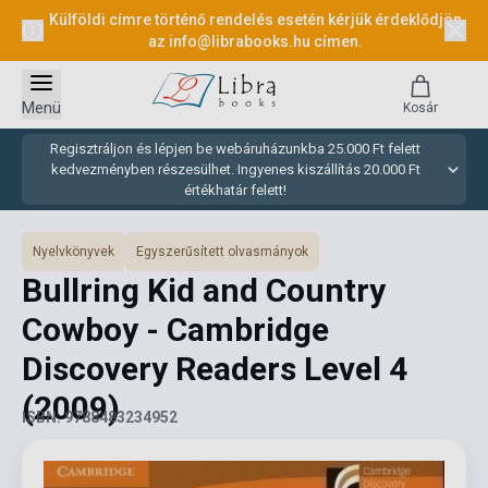
Külföldi címre történő rendelés esetén kérjük érdeklődjön
az
info@librabooks.hu
címen.
Menü
Kosár
Regisztráljon és lépjen be webáruházunkba 25.000 Ft felett
kedvezményben részesülhet. Ingyenes kiszállítás 20.000 Ft
értékhatár felett!
Nyelvkönyvek
Egyszerűsített olvasmányok
Bullring Kid and Country
Cowboy - Cambridge
Discovery Readers Level 4
(2009)
ISBN: 9788483234952