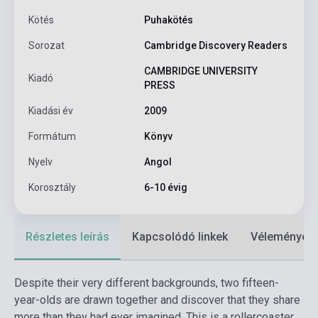
Kötés
Puhakötés
Sorozat
Cambridge Discovery Readers
CAMBRIDGE UNIVERSITY
Kiadó
PRESS
Kiadási év
2009
Formátum
Könyv
Nyelv
Angol
Korosztály
6-10 évig
Részletes leírás
Kapcsolódó linkek
Vélemények
Despite their very different backgrounds, two fifteen-
year-olds are drawn together and discover that they share
more than they had ever imagined. This is a rollercoaster