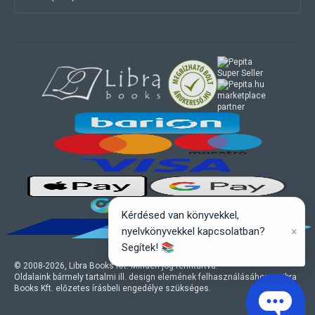
marketplace
partner
Kérdésed van könyvekkel,
×
nyelvkönyvekkel kapcsolatban?
Segítek! 📚
© 2008-
2026
, Libra Books Kft. Minden jog fenntartva.
Oldalaink bármely tartalmi ill. design elemének felhasználásához a Libra
Books Kft. előzetes írásbeli engedélye szükséges.