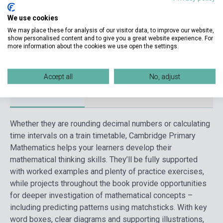
CAMBRIDGE UNIVERSITY
Kiadó
We use cookies
PRESS
We may place these for analysis of our visitor data, to improve our website,
show personalised content and to give you a great website experience. For
Kiadási év
2021
more information about the cookies we use open the settings.
Nyelv
Angol
Accept all
No, adjust
Részletes leírás
Kapcsolódó linkek
Vélemények
Whether they are rounding decimal numbers or calculating
time intervals on a train timetable, Cambridge Primary
Mathematics helps your learners develop their
mathematical thinking skills. They’ll be fully supported
with worked examples and plenty of practice exercises,
while projects throughout the book provide opportunities
for deeper investigation of mathematical concepts –
including predicting patterns using matchsticks. With key
word boxes, clear diagrams and supporting illustrations,