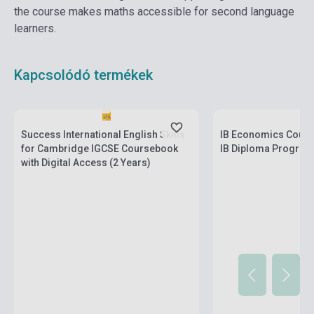
the course makes maths accessible for second language
learners.
Kapcsolódó termékek
Boltunkban pillanatny
Készlet: 1-10 darab
várható beszerzési id
Success International English Skills
IB Economics Cours
for Cambridge IGCSE Coursebook
IB Diploma Progra
with Digital Access (2 Years)