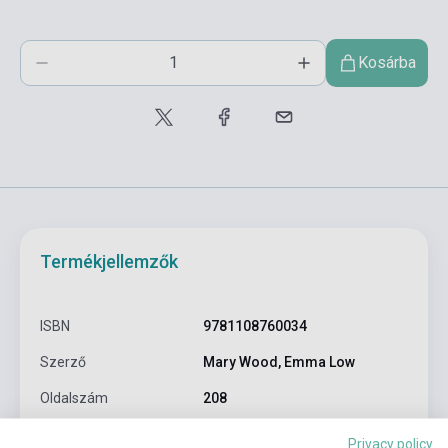
Kosárba
Termékjellemzők
ISBN
9781108760034
Szerző
Mary Wood, Emma Low
Oldalszám
208
Kötés
Puhakötés
Privacy policy