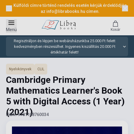
Külföldi címre történő rendelés esetén kérjük érdeklődjön
az
info@librabooks.hu
címen.
Menü
Kosár
Regisztráljon és lépjen be webáruházunkba 25.000 Ft felett
kedvezményben részesülhet. Ingyenes kiszállítás 20.000 Ft
értékhatár felett!
Nyelvkönyvek
CLIL
Cambridge Primary
Mathematics Learner's Book
5 with Digital Access (1 Year)
(2021)
ISBN: 9781108760034