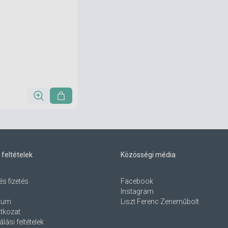
 feltételek
Közösségi média
és fizetés
Facebook
Instagram
zum
Liszt Ferenc Zeneműbolt
atkozat
lási feltételek