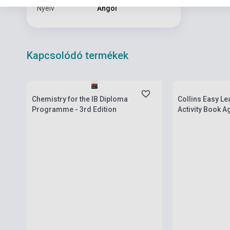
Nyelv
Angol
Kapcsolódó termékek
Boltunkban pillanatnyilag nem kapható,
várható beszerzési idő négy-hat hét
Készlet: 1-10 da
Chemistry for the IB Diploma
Collins Easy Le
Programme - 3rd Edition
Activity Book A