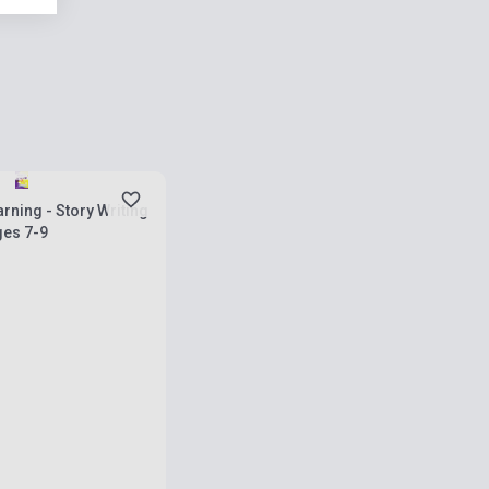
rab
arning - Story Writing
ges 7-9