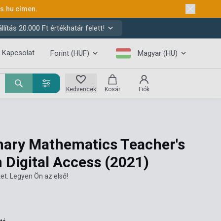
ks.hu
címen.
ítás 20.000 Ft értékhatár felett!
Kapcsolat
Forint (HUF)
Magyar (HU)
Kedvencek
Kosár
Fiók
ary Mathematics Teacher's
 Digital Access
(2021)
et. Legyen Ön az első!