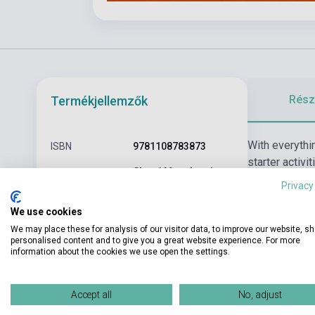
Részl
Termékjellemzők
With everythin
ISBN
9781108783873
starter activ
Cherri Moseley, Janet
answers. Ther
Szerző
Privacy
Rees
all your learn
Oldalszám
175
We use cookies
development w
We may place these for analysis of our visitor data, to improve our website, s
Kötés
Puhakötés
personalised content and to give you a great website experience. For more
information about the cookies we use open the settings.
CAMBRIDGE
Kiadó
UNIVERSITY PRESS
Accept all
No, adjust
Kiadási év
2021