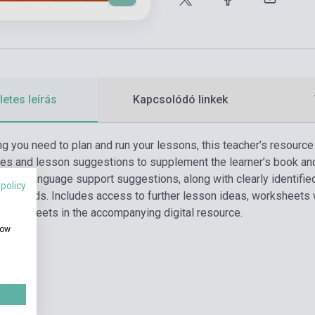
etes leírás
Kapcsolódó linkek
g you need to plan and run your lessons, this teacher’s resource 
ities and lesson suggestions to supplement the learner’s book a
e are language support suggestions, along with clearly identifi
 policy
ers’ needs. Includes access to further lesson ideas, worksheets w
orksheets in the accompanying digital resource.
how