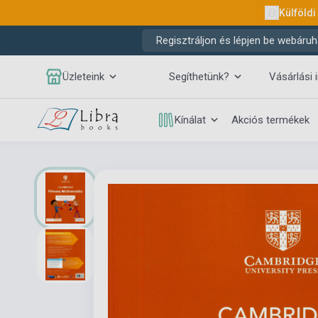
Külföldi
Regisztráljon és lépjen be webáruh
Üzleteink
Segíthetünk?
Vásárlási 
Kínálat
Akciós termékek