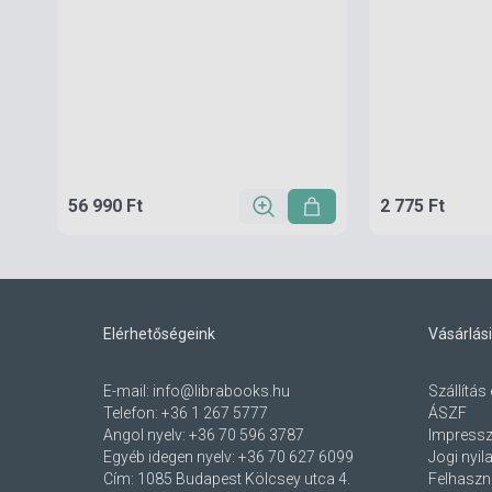
56 990 Ft
2 775 Ft
Elérhetőségeink
Vásárlási
E-mail:
info@librabooks.hu
Szállítás 
Telefon:
+36 1 267 5777
ÁSZF
Angol nyelv:
+36 70 596 3787
Impress
Egyéb idegen nyelv:
+36 70 627 6099
Jogi nyil
Cím:
1085 Budapest Kölcsey utca 4.
Felhaszná