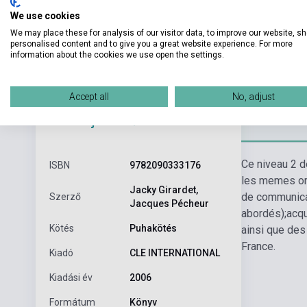
We use cookies
We may place these for analysis of our visitor data, to improve our website, s
personalised content and to give you a great website experience. For more
information about the cookies we use open the settings.
Accept all
No, adjust
Részl
Termékjellemzők
Ce niveau 2 d
ISBN
9782090333176
les memes ori
Jacky Girardet,
de communicat
Szerző
Jacques Pécheur
abordés);
acqu
Kötés
Puhakötés
ainsi que des
France.
Kiadó
CLE INTERNATIONAL
Kiadási év
2006
Formátum
Könyv