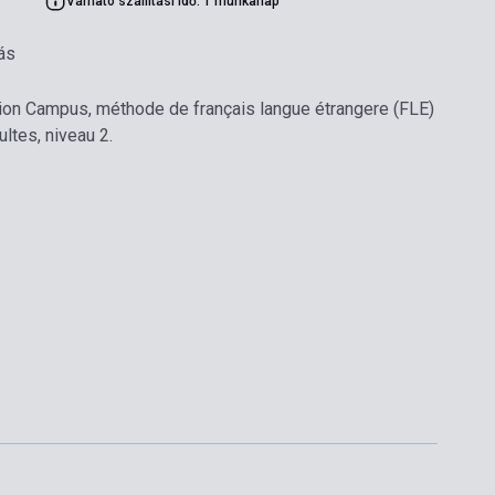
Várható szállítási idő: 1 munkanap
ás
ction Campus, méthode de français langue étrangere (FLE)
ltes, niveau 2.