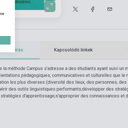
how
etes leírás
Kapcsolódó linkek
e la méthode Campus s'adresse a des étudiants ayant suivi un m
entations pédagogiques, communicatives et culturelles que le n
ion les plus diverses (diversité des lieux, des personnes, de
érir des outils linguistiques performants;
développer des stratég
 stratégies d'apprentissage;
s'approprier des connaissances et 