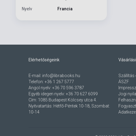
Nyelv
Francia
Elérhetőségeink
Vásárlási
E-mail:
info@librabooks.hu
Szállítás 
Telefon:
+36 1 267 5777
ÁSZF
Angol nyelv:
+36 70 596 3787
Impress
Egyéb idegen nyelv:
+36 70 627 6099
Jogi nyil
Cím:
1085 Budapest Kölcsey utca 4.
Felhaszná
Nyitvatartás: Hétfő-Péntek 10-18, Szombat:
Fogyaszt
10-14
Adatkezel