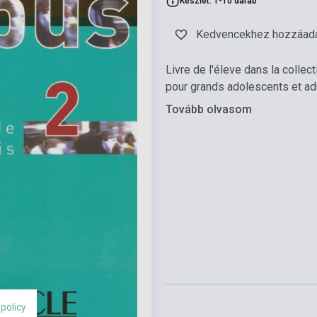
Készlet: 1-10 darab
Kedvencekhez hozzáad
Livre de l'éleve dans la colle
pour grands adolescents et adu
Tovább olvasom
 policy