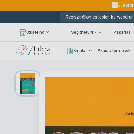
Külföldi
Regisztráljon és lépjen be webáruh
Üzleteink
Segíthetünk?
Vásárlási 
Kínálat
Akciós termékek