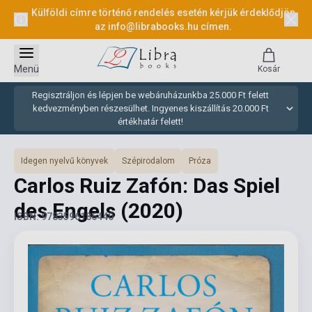
Külföldi címre történő rendelés esetén kérjük érdeklődjön
az
info@librabooks.hu
címen.
Menü
Kosár
Regisztráljon és lépjen be webáruházunkba 25.000 Ft felett
kedvezményben részesülhet. Ingyenes kiszállítás 20.000 Ft
értékhatár felett!
Idegen nyelvű könyvek
Szépirodalom
Próza
Carlos Ruiz Zafón: Das Spiel
des Engels
(2020)
ISBN: 9783596186440