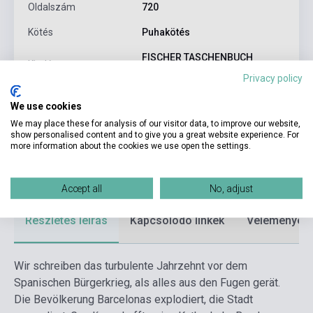
Oldalszám
720
Kötés
Puhakötés
FISCHER TASCHENBUCH
Kiadó
VERLAG
Privacy policy
Kiadási év
2020
We use cookies
Kiadás sorszám
15
We may place these for analysis of our visitor data, to improve our website,
show personalised content and to give you a great website experience. For
more information about the cookies we use open the settings.
Formátum
Könyv
Nyelv
Német
Accept all
No, adjust
Részletes leírás
Kapcsolódó linkek
Vélemények
Wir schreiben das turbulente Jahrzehnt vor dem
Spanischen Bürgerkrieg, als alles aus den Fugen gerät.
Die Bevölkerung Barcelonas explodiert, die Stadt