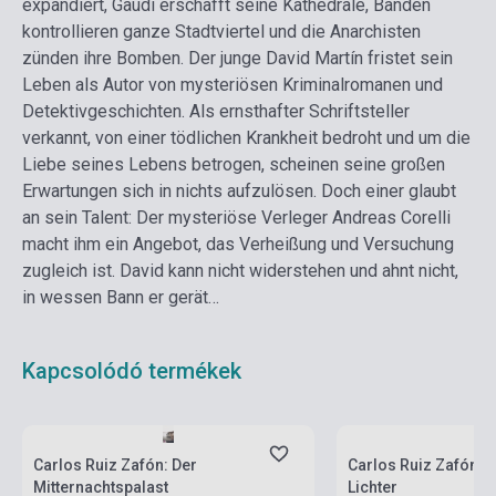
expandiert, Gaudí erschafft seine Kathedrale, Banden
kontrollieren ganze Stadtviertel und die Anarchisten
zünden ihre Bomben. Der junge David Martín fristet sein
Leben als Autor von mysteriösen Kriminalromanen und
Detektivgeschichten. Als ernsthafter Schriftsteller
verkannt, von einer tödlichen Krankheit bedroht und um die
Liebe seines Lebens betrogen, scheinen seine großen
Erwartungen sich in nichts aufzulösen. Doch einer glaubt
an sein Talent: Der mysteriöse Verleger Andreas Corelli
macht ihm ein Angebot, das Verheißung und Versuchung
zugleich ist. David kann nicht widerstehen und ahnt nicht,
in wessen Bann er gerät…
Kapcsolódó termékek
Készlet: 1-10 darab
Készlet: 1-10 darab
Carlos Ruiz Zafón: Der
Carlos Ruiz Zafón: D
Mitternachtspalast
Lichter