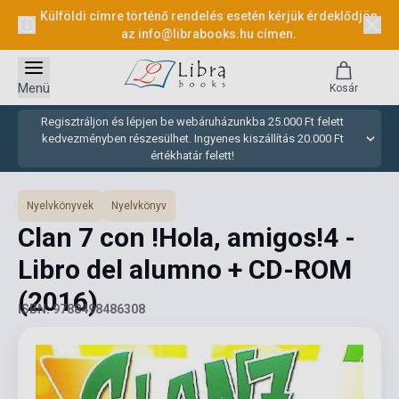
Külföldi címre történő rendelés esetén kérjük érdeklődjön
az
info@librabooks.hu
címen.
Menü
Kosár
Regisztráljon és lépjen be webáruházunkba 25.000 Ft felett
kedvezményben részesülhet. Ingyenes kiszállítás 20.000 Ft
értékhatár felett!
Nyelvkönyvek
Nyelvkönyv
Clan 7 con !Hola, amigos!4 -
Libro del alumno + CD-ROM
(2016)
ISBN: 9788498486308