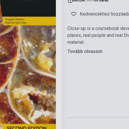
Készlet: 11-100 darab
Kedvencekhez hozzáad
Close-up is a coursebook deve
places, real people and real E
material.
Tovább olvasom