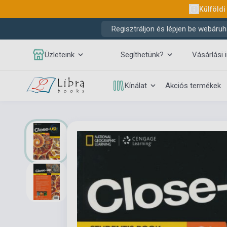
Külföldi
Regisztráljon és lépjen be webáruh
Üzleteink
Segíthetünk?
Vásárlási 
Kínálat
Akciós termékek