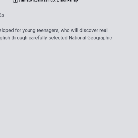
Várható szállítási idő: 2 munkanap
ás
loped for young teenagers, who will discover real
nglish through carefully selected National Geographic