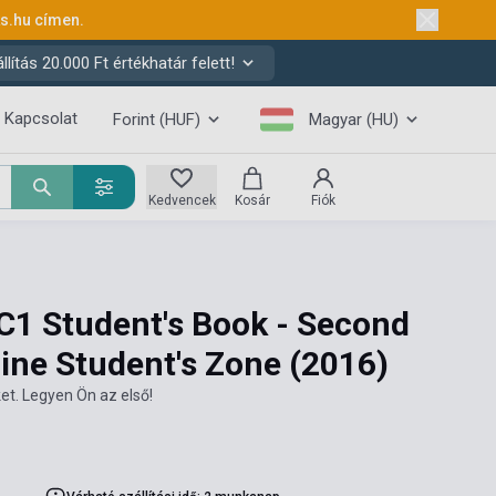
ks.hu
címen.
ítás 20.000 Ft értékhatár felett!
Kapcsolat
Forint (HUF)
Magyar (HU)
Kedvencek
Kosár
Fiók
C1 Student's Book - Second
line Student's Zone
(2016)
et. Legyen Ön az első!