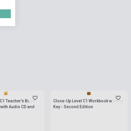
rab
Készlet: 11-100 darab
C1 Teacher's Book -
Close-Up Level C1 Workbook without
 with Audio CD and
Key - Second Edition