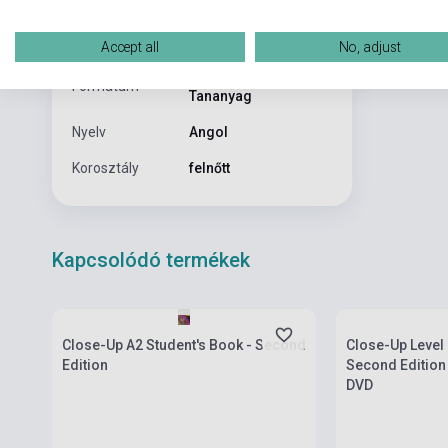
GEOGRAPHI
Kiadási év
2016
Accept all
No, adjust
Könyv + Online
Formátum
Tananyag
Nyelv
Angol
Korosztály
felnőtt
Kapcsolódó termékek
Készlet: 100 darab felett
Készlet: 1-10 da
Close-Up A2 Student's Book - Second
Close-Up Level 
Edition
Second Edition
DVD