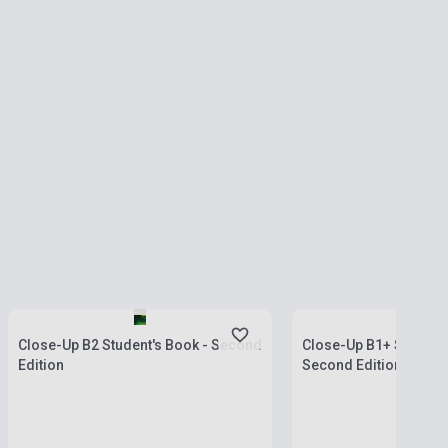
Készlet: 100 darab felett
Készlet: 11-100 darab
Close-Up B2 Student's Book - Second
Close-Up B1+ Student'
Edition
Second Edition