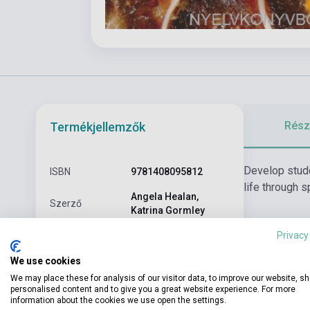
Részl
Termékjellemzők
Develop stude
ISBN
9781408095812
life through 
Angela Healan,
Szerző
Katrina Gormley
Privacy
Oldalszám
189
Kötés
Puhakötés
We use cookies
We may place these for analysis of our visitor data, to improve our website, s
CENGAGE
personalised content and to give you a great website experience. For more
Kiadó
LEARNING(NATIONAL
information about the cookies we use open the settings.