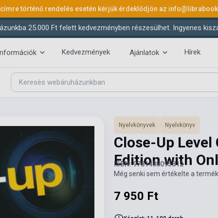
 címre történő rendelés esetén kérjük érdeklődjön az
info@libraboo
ázunkba 25.000 Ft felett kedvezményben részesülhet. Ingyenes kiszáll
Kedvezmények
Hírek
információk
Ajánlatok
Nyelvkönyvek
Nyelvkönyv
Close-Up Level 
Edition with On
ISBN: 9781408095812
Még senki sem értékelte a termék
7 950 Ft